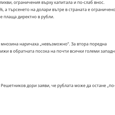
лихви, ограничения върху капитала и по-слаб внос.
%, а търсенето на долари вътре в страната е ограничено
е плаща директно в рубли.
и мнозина наричаха „невъзможно“. За втора поредна
движи в обратната посока на почти всички големи запад
Решетников дори заяви, че рублата може да остане „по