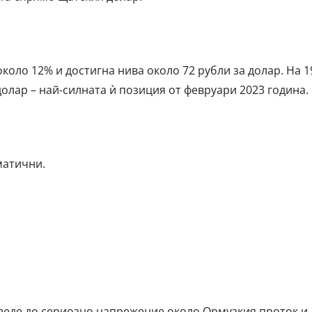
около 12% и достигна нива около 72 рубли за долар. На 1
долар – най-силната ѝ позиция от февруари 2023 година.
матични.
веде до сериозно напрежение около Ормузкия проток и