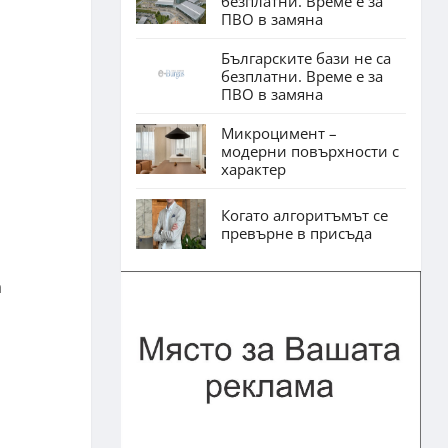
безплатни. Време е за
ПВО в замяна
Българските бази не са
безплатни. Време е за
ПВО в замяна
Микроцимент –
модерни повърхности с
характер
Когато алгоритъмът се
превърне в присъда
а