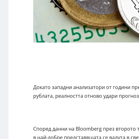
Докато западни анализатори от години пр
рублата, реалността отново удари прогноз
Според данни на Bloomberg през второто т
в най-добре представящата се валута в св