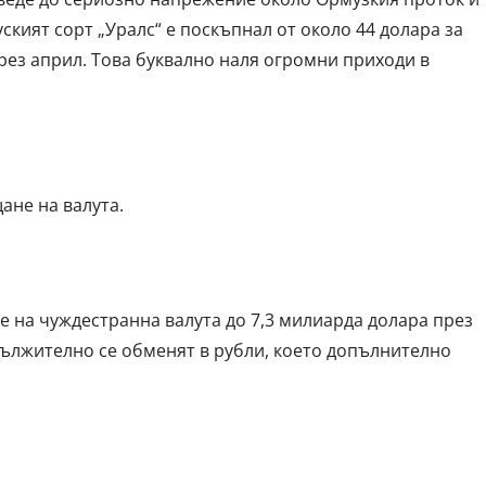
уският сорт „Уралс“ е поскъпнал от около 44 долара за
рез април. Това буквално наля огромни приходи в
ане на валута.
е на чуждестранна валута до 7,3 милиарда долара през
дължително се обменят в рубли, което допълнително