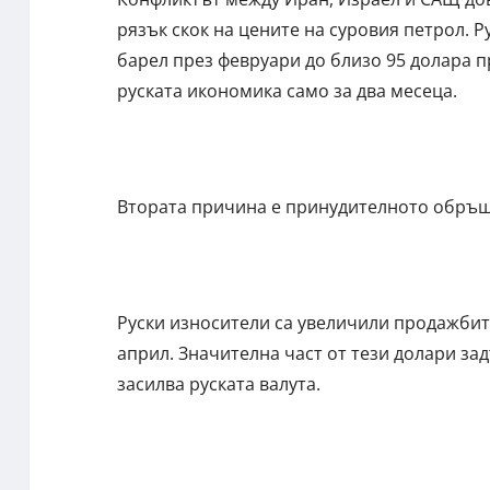
рязък скок на цените на суровия петрол. Р
барел през февруари до близо 95 долара п
руската икономика само за два месеца.
Втората причина е принудителното обръщ
Руски износители са увеличили продажбит
април. Значителна част от тези долари за
засилва руската валута.