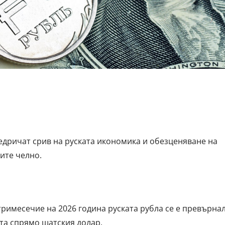
едричат срив на руската икономика и обезценяване на
ите челно.
римесечие на 2026 година руската рубла се е превърна
ета спрямо щатския долар.