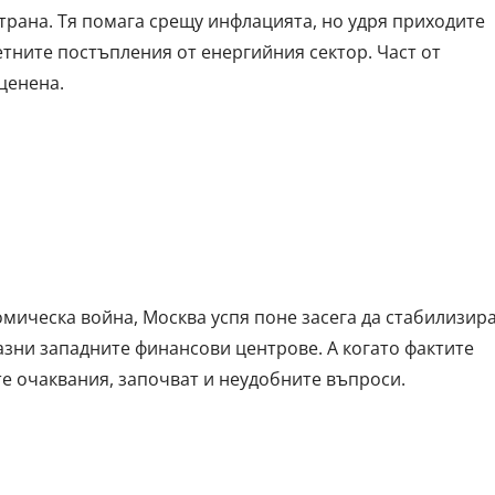
страна. Тя помага срещу инфлацията, но удря приходите
тните постъпления от енергийния сектор. Част от
ценена.
мическа война, Москва успя поне засега да стабилизир
разни западните финансови центрове. А когато фактите
те очаквания, започват и неудобните въпроси.