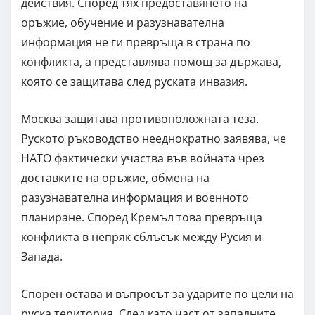
действия. Според тях предоставянето на
оръжие, обучение и разузнавателна
информация не ги превръща в страна по
конфликта, а представлява помощ за държава,
която се защитава след руската инвазия.
Москва защитава противоположната теза.
Руското ръководство нееднократно заявява, че
НАТО фактически участва във войната чрез
доставките на оръжие, обмена на
разузнавателна информация и военното
планиране. Според Кремъл това превръща
конфликта в непряк сблъсък между Русия и
Запада.
Спорен остава и въпросът за ударите по цели на
руска територия. След като част от западните