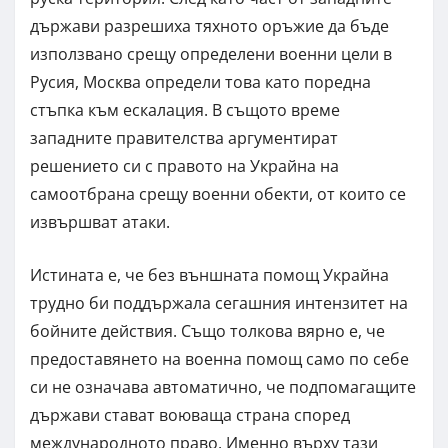
държави разрешиха тяхното оръжие да бъде
използвано срещу определени военни цели в
Русия, Москва определи това като поредна
стъпка към ескалация. В същото време
западните правителства аргументират
решението си с правото на Украйна на
самоотбрана срещу военни обекти, от които се
извършват атаки.
Истината е, че без външната помощ Украйна
трудно би поддържала сегашния интензитет на
бойните действия. Също толкова вярно е, че
предоставянето на военна помощ само по себе
си не означава автоматично, че подпомагащите
държави стават воюваща страна според
международното право. Именно върху тази