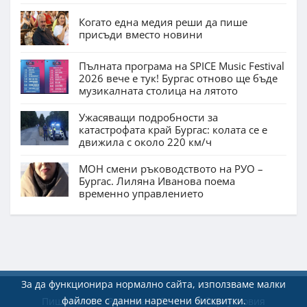
Когато една медия реши да пише
присъди вместо новини
Пълната програма на SPICE Music Festival
2026 вече е тук! Бургас отново ще бъде
музикалната столица на лятото
Ужасяващи подробности за
катастрофата край Бургас: колата се е
движила с около 220 км/ч
МОН смени ръководството на РУО –
Бургас. Лиляна Иванова поема
временно управлението
За да функционира нормално сайта, използваме малки
файлове с данни наречени бисквитки.
Пишете ни
Реклама
Екип
Общи условия