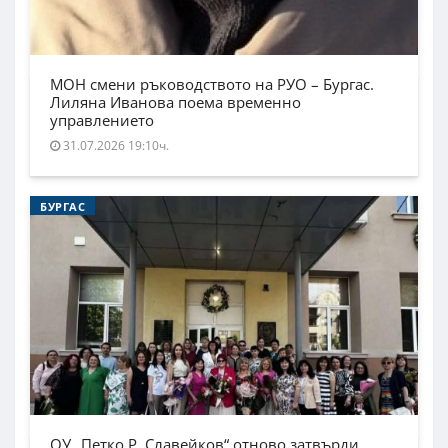
МОН смени ръководството на РУО – Бургас.
Лиляна Иванова поема временно
управлението
31.07.2026 19:10ч.
БУРГАС
ОУ „Петко Р. Славейков“ отново затвърди