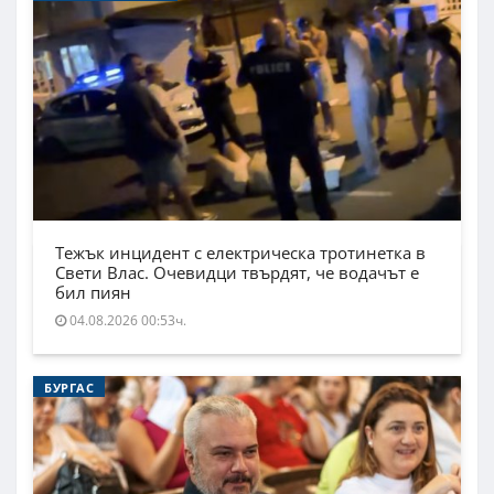
Тежък инцидент с електрическа тротинетка в
Свети Влас. Очевидци твърдят, че водачът е
бил пиян
04.08.2026 00:53ч.
БУРГАС