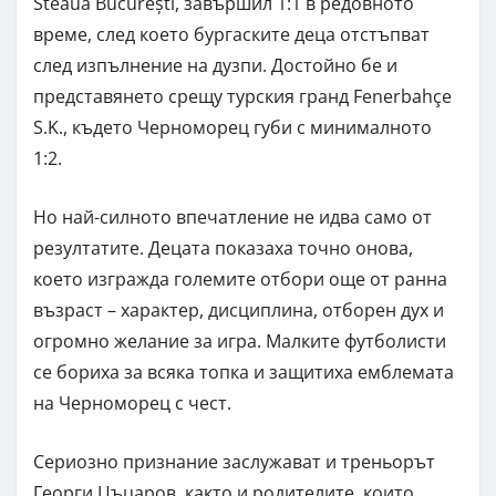
Steaua București, завършил 1:1 в редовното
време, след което бургаските деца отстъпват
след изпълнение на дузпи. Достойно бе и
представянето срещу турския гранд Fenerbahçe
S.K., където Черноморец губи с минималното
1:2.
Но най-силното впечатление не идва само от
резултатите. Децата показаха точно онова,
което изгражда големите отбори още от ранна
възраст – характер, дисциплина, отборен дух и
огромно желание за игра. Малките футболисти
се бориха за всяка топка и защитиха емблемата
на Черноморец с чест.
Сериозно признание заслужават и треньорът
Георги Цъцаров, както и родителите, които