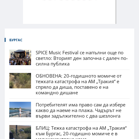
БУРГАС
SPICE Music Festival се напълни още по
светло: Вторият ден започна с далеч по-
силна публика
ОБНОВЕНА: 20-годишното момиче от
тежката катастрофа на АМ „Тракия“ е
спряло да диша, поставено е на
командно дишане
Потребителят има право сам да избере
какво да наеме на плажа. Чадърът не
върви задължително с два шезлонга
БЛИЦ: Тежка катастрофа на АМ „Тракия“
към Бургас, 20-годишно момиче е в
медикаментозна кома