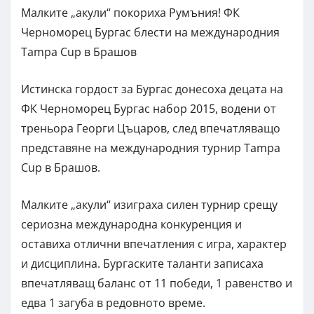
Малките „акули“ покориха Румъния! ФК
Черноморец Бургас блести на международния
Tampa Cup в Брашов
Истинска гордост за Бургас донесоха децата на
ФК Черноморец Бургас набор 2015, водени от
треньора Георги Цъцаров, след впечатляващо
представяне на международния турнир Tampa
Cup в Брашов.
Малките „акули“ изиграха силен турнир срещу
сериозна международна конкуренция и
оставиха отлични впечатления с игра, характер
и дисциплина. Бургаските таланти записаха
впечатляващ баланс от 11 победи, 1 равенство и
едва 1 загуба в редовното време.