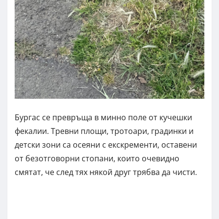
Бургас се превръща в минно поле от кучешки
фекалии. Тревни площи, тротоари, градинки и
детски зони са осеяни с екскременти, оставени
от безотговорни стопани, които очевидно
смятат, че след тях някой друг трябва да чисти.