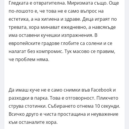
Гледката е отвратителна. Миризмата също. Още
по-лошото е, че това не е само въпрос на
естетика, а на хигиена и здраве. Деца играят по
тревата, хора минават ежедневно, а навсякъде
има оставени кучешки изпражнения. В
европейските градове глобите са солени и се
налагат без компромис. Тук масово се правим,
че проблем няма.
Да имаш куче не е само снимки във Facebook и
разходки в парка. Това е отговорност. Пликчето
струва стотинки. Събирането отнема 10 секунди.
Всичко друго е чиста простащина и неуважение
към останалите хора.