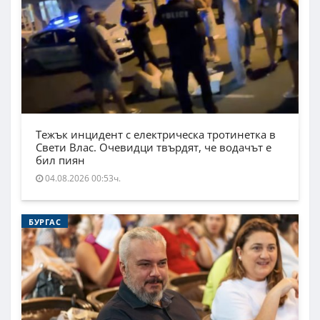
Тежък инцидент с електрическа тротинетка в
Свети Влас. Очевидци твърдят, че водачът е
бил пиян
04.08.2026 00:53ч.
БУРГАС