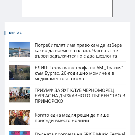
БУРГАС
Потребителят има право сам да избере
какво да наеме на плажа. Чадърът не
върви задължително с два шезлонга
БЛИЦ: Тежка катастрофа на АМ „Тракия“
към Бургас, 20-годишно момиче е в
медикаментозна кома
ТРИУМФ ЗА ЯХТ КЛУБ ЧЕРНОМОРЕЦ
БУРГАС НА ДЪРЖАВНОТО ПЪРВЕНСТВО В
ПРИМОРСКО
Когато една медия реши да пише
присъди вместо новини
Пълната програма на SPICE Music Festival