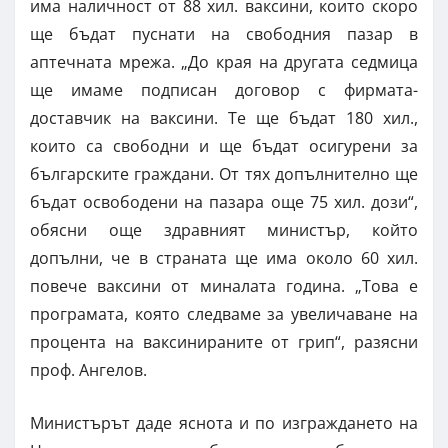
има наличност от 88 хил. ваксини, които скоро
ще бъдат пуснати на свободния пазар в
аптечната мрежа. „До края на другата седмица
ще имаме подписан договор с фирмата-
доставчик на ваксини. Те ще бъдат 180 хил.,
които са свободни и ще бъдат осигурени за
българските граждани. От тях допълнително ще
бъдат освободени на пазара още 75 хил. дози“,
обясни още здравният министър, който
допълни, че в страната ще има около 60 хил.
повече ваксини от миналата година. „Това е
програмата, която следваме за увеличаване на
процента на ваксинираните от грип“, разясни
проф. Ангелов.
Министърът даде яснота и по изграждането на