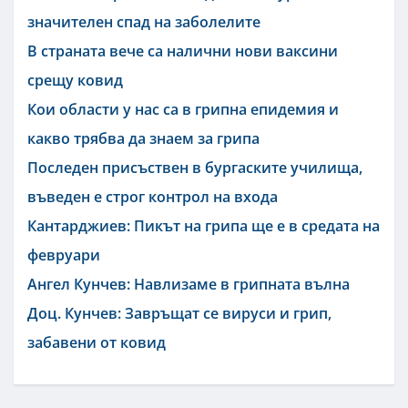
значителен спад на заболелите
В страната вече са налични нови ваксини
срещу ковид
Кои области у нас са в грипна епидемия и
какво трябва да знаем за грипа
Последен присъствен в бургаските училища,
въведен е строг контрол на входа
Кантарджиев: Пикът на грипа ще е в средата на
февруари
Ангел Кунчев: Навлизаме в грипната вълна
Доц. Кунчев: Завръщат се вируси и грип,
забавени от ковид