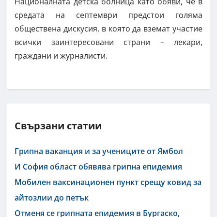
Националната детска болница като обяви, че в
средата на септември предстои голяма
обществена дискусия, в която да вземат участие
всички заинтересовани страни – лекари,
граждани и журналисти.
Свързани статии
Грипна ваканция и за учениците от Ямбол
И София област обявява грипна епидемия
Мобилен ваксинационен пункт срещу ковид за
айтозлии до петък
Отменя се грипната епидемия в Бургаско,