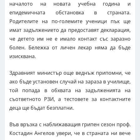
началото на новата учебна година и
епидемичната обстановка в страната.
Родителите на по-големите ученици пък ще
имат задължението да предоставят декларация,
че детето им не е имало контакт със заразно
болен. Бележка от личен лекар няма да бъде
изисквана.
Здравният министър още веднъж припомни, че
ако бъде установен случай на зараза в училище,
той попада в обхвата на задълженията на
съответното РЗИ, а тестовете за контактните
деца ще бъдат безплатни.
Във връзка с наближаващия грипен сезон проф.
Костадин Ангелов увери, че в страната ни вече