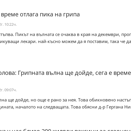
 време отлага пика на грипа
г. 10:22ч.
тъпва. Пикът на вълната се очаква в края на декември, про
куващи лекари. най-късно можем да я поставим, така че д
олова: Грипната вълна ще дойде, сега е време
г. 09:07ч.
на ще дойде, но още е рано за нея. Това обикновено настъ
дината, началото на следващата. Това обясни д-р Гергана Н