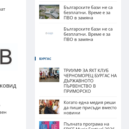
Българските бази не са
ват
безплатни. Време е за
ПВО в замяна
Българските бази не са
безплатни. Време е за
ПВО в замяна
БУРГАС
ТРИУМФ ЗА ЯХТ КЛУБ
ЧЕРНОМОРЕЦ БУРГАС НА
ДЪРЖАВНОТО
 ковид
ПЪРВЕНСТВО В
ПРИМОРСКО
Когато една медия реши
е
да пише присъди вместо
вен
новини
Пълната програма на
SPICE Music Festival 2026