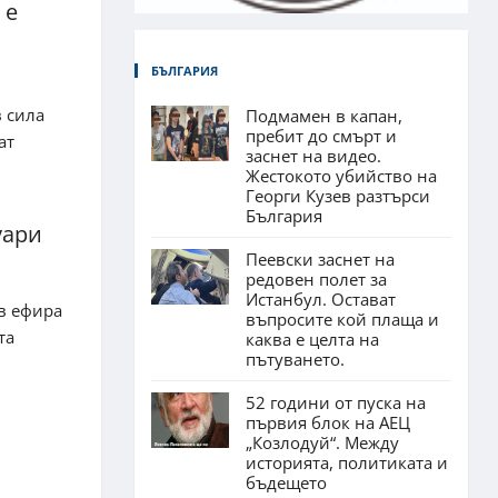
 е
БЪЛГАРИЯ
в сила
Подмамен в капан,
пребит до смърт и
ат
заснет на видео.
Жестокото убийство на
Георги Кузев разтърси
България
уари
Пеевски заснет на
редовен полет за
Истанбул. Остават
 в ефира
въпросите кой плаща и
та
каква е целта на
пътуването.
52 години от пуска на
първия блок на АЕЦ
„Козлодуй“. Между
историята, политиката и
бъдещето