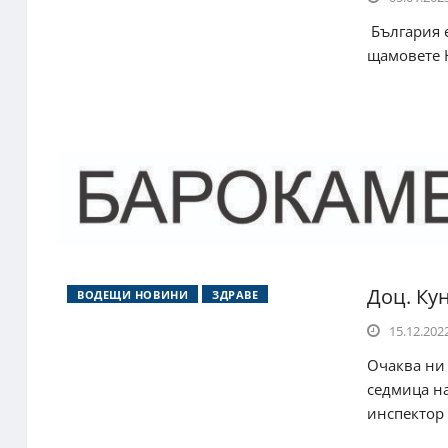
България е
щамовете H
Доц. Ку
ВОДЕЩИ НОВИНИ
ЗДРАВЕ
15.12.2022
Очаква ни 
седмица н
инспектор 