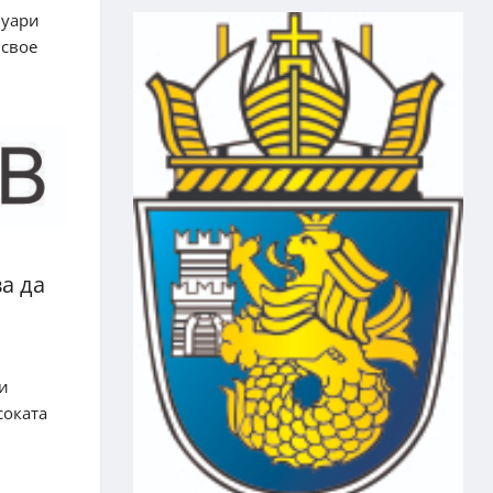
нуари
 свое
ва да
ни
соката