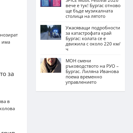
вече е тук! Бургас отново
ще бъде музикалната
столица на лятото
Ужасяващи подробности
за катастрофата край
гнозират
Бургас: колата се е
а има
движила с около 220 км/
ч
МОН смени
ръководството на РУО –
Бургас. Лиляна Иванова
то за
поема временно
управлението
пва в
иколова