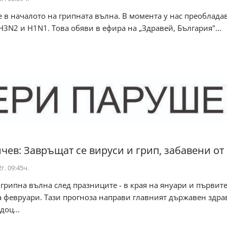
 в началото на грипната вълна. В момента у нас преоблада
3N2 и H1N1. Това обяви в ефира на „Здравей, България"...
нчев: Завръщат се вируси и грип, забавени от
г. 09:45ч.
грипна вълна след празниците - в края на януари и първит
а февруари. Тази прогноза направи главният държавен здра
доц...