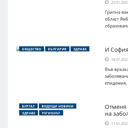
25.01.2023
Грипна вак
област Ямб
образовани
И София
ОБЩЕСТВО
БЪЛГАРИЯ
ЗДРАВЕ
18.01.2023
Във връзка
заболявани
епидемия, 
Отменя 
БУРГАС
ВОДЕЩИ НОВИНИ
на забо
ЗДРАВЕ
РЕГИОНЪТ
17.01.2023