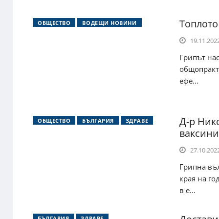
Топлото
ОБЩЕСТВО
ВОДЕЩИ НОВИНИ
19.11.2022
Грипът нас
общопракти
ефе...
Д-р Ник
ОБЩЕСТВО
БЪЛГАРИЯ
ЗДРАВЕ
ваксини
27.10.2022
Грипна въл
края на го
в е...
БЪЛГАРИЯ
ЗДРАВЕ