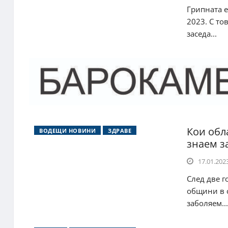
Грипната е
2023. С то
заседа...
Кои обл
ВОДЕЩИ НОВИНИ
ЗДРАВЕ
знаем з
17.01.2023
След две г
общини в с
заболяем...