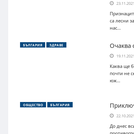
23.11.2021
Признаците
са лесни з
нас...
Очаква 
БЪЛГАРИЯ
ЗДРАВЕ
19.11.2021
Каква ще б
почти не с
юж...
Приключ
ОБЩЕСТВО
БЪЛГАРИЯ
22.10.2021
До днес вс
противогри