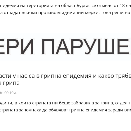
пидемия на територията на област Бургас се отменя от 18 я
ва отпадат всички противоепидемични мерки. Това реши на
асти у нас са в грипна епидемия и какво тряб
а грипа
г. 09:19ч.
одини, в които страната ни беше забравила за грипа, отдел
траната започнаха да обявяват грипна епидемия заради ви