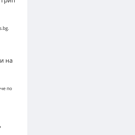
 грип
.bg.
и на
ече по
?