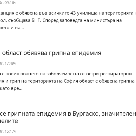
г. 09:16ч.
анция е обявена във всичките 43 училища на територията 
ол, съобщава БНТ. Според заповедта на министъра на
ето и на...
 област обявява грипна епидемия
г. 17:49ч.
 с повишаването на заболяемостта от остри респираторни
я и грип на територията на София област е обявена грипна
като вре...
се грипната епидемия в Бургаско, значителен
лелите
г. 15:17ч.