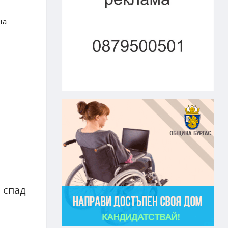
на
 спад