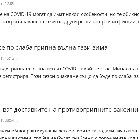
г. 12:09ч.
 на COVID-19 могат да имат някои особености, но те обикн
а разграничаване от тези на други респираторни инфекции, 
се по слаба грипна вълна тази зима
г. 15:12ч.
ъде грипната вълна извън COVID никой не знае. Миналата 
е регистрира. Този сезон очакваме също да бъде по-слаба, з
ват доставките на противогрипните ваксини
г. 08:54ч.
ички общопрактикуващи лекари, които са подали заявки за
пни ваксини, трябва да бъдат снабдени с поръчаните коли