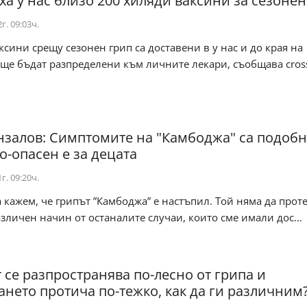
ха у нас близо 200 хиляди ваксини за сезонен
г. 09:03ч.
ксини срещу сезонен грип са доставени в у нас и до края на
ще бъдат разпределени към личните лекари, съобщава cross
нзалов: Симптомите на "Камбоджа" са подобн
о-опасен е за децата
г. 09:20ч.
 кажем, че грипът ”Камбоджа” е настъпил. Той няма да прот
зличен начин от останалите случаи, които сме имали дос...
 се разпространява по-лесно от грипа и
ането протича по-тежко, как да ги различним