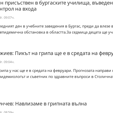
н присъствен в бургаските училища, въведен
онтрол на входа
г. 09:07ч.
ледният ден в учебните заведения в Бургас, преди да влезе 
епидемична обстановка в областта.За седмица децата ще уч
жиев: Пикът на грипа ще е в средата на февр
г. 09:04ч.
рипа у нас ще е в средата на февруари. Прогнозата направи
пидемиологът и съветник по здравните въпроси в Столична
унчев: Навлизаме в грипната вълна
г. 08:59ч.