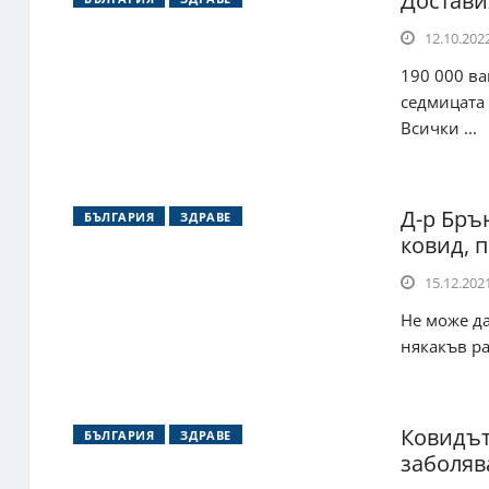
Достави
12.10.2022
190 000 ва
седмицата 
Всички ...
Д-р Бръ
БЪЛГАРИЯ
ЗДРАВЕ
ковид, п
15.12.2021
Не може да
някакъв ра
Ковидът
БЪЛГАРИЯ
ЗДРАВЕ
заболяв