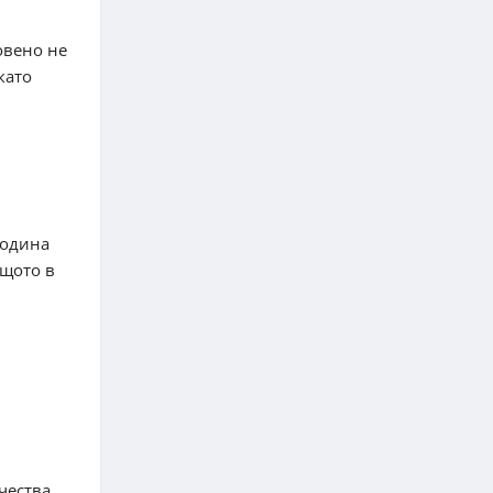
овено не
като
година
ащото в
чества,