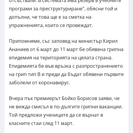
отсъствали. В системата има резерв в учебните
програми за преструктуриране", обясни той и
допълни, че това ще е за сметка на
упражненията, които се провеждат.
Припомняме, със заповед на министър Кирил
Ананиев от 6 март до 11 март бе обявена грипна
епидемия на територията на цялата страна.
Епидемията бе във връзка с разпространението
на грип тип В и преди да бъдат обявени първите
заболели от коронавирус.
Вчера пък премиерът Бойко Борисов заяви, че
не вижда смисъл в по-дългите грипни ваканции.
Той предложи учениците да се върнат в
класните стаи след 11 март.