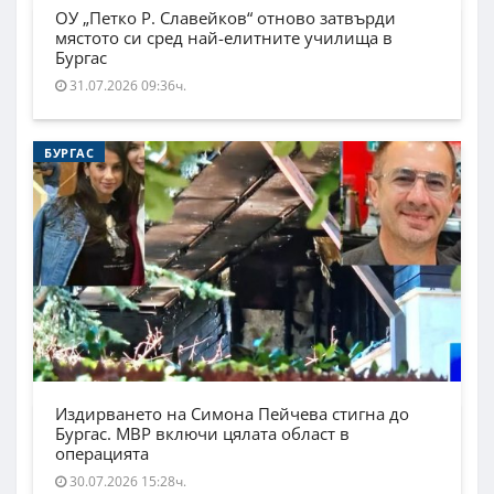
ОУ „Петко Р. Славейков“ отново затвърди
мястото си сред най-елитните училища в
Бургас
31.07.2026 09:36ч.
БУРГАС
Издирването на Симона Пейчева стигна до
Бургас. МВР включи цялата област в
операцията
30.07.2026 15:28ч.