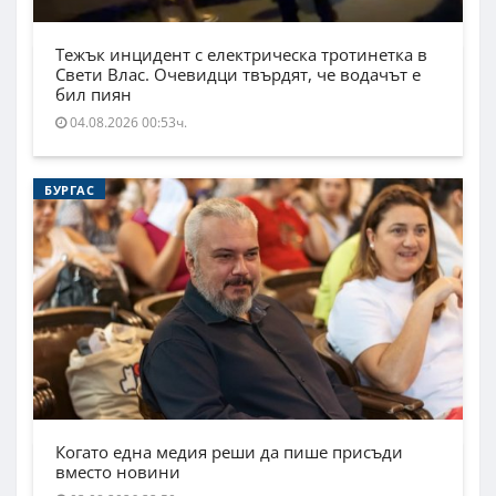
Тежък инцидент с електрическа тротинетка в
Свети Влас. Очевидци твърдят, че водачът е
бил пиян
04.08.2026 00:53ч.
БУРГАС
Когато една медия реши да пише присъди
вместо новини