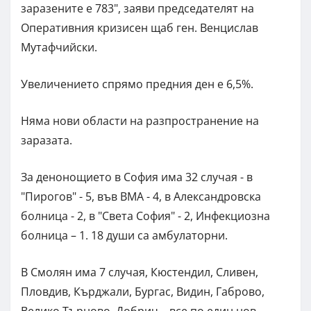
заразените е 783", заяви председателят на
Оперативния кризисен щаб ген. Венцислав
Мутафчийски.
Увеличението спрямо предния ден е 6,5%.
Няма нови области на разпространение на
заразата.
За денонощието в София има 32 случая - в
"Пирогов" - 5, във ВМА - 4, в Александровска
болница - 2, в "Света София" - 2, Инфекциозна
болница – 1. 18 души са амбулаторни.
В Смолян има 7 случая, Кюстендил, Сливен,
Пловдив, Кърджали, Бургас, Видин, Габрово,
Велико Търново, Добрич – все по един нов