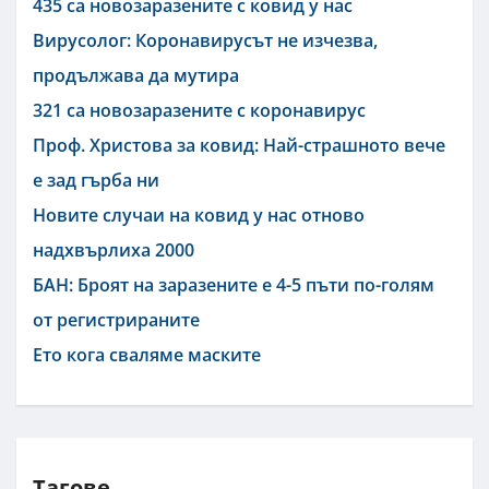
435 са новозаразените с ковид у нас
Вирусолог: Коронавирусът не изчезва,
продължава да мутира
321 са новозаразените с коронавирус
Проф. Христова за ковид: Най-страшното вече
е зад гърба ни
Новите случаи на ковид у нас отново
надхвърлиха 2000
БАН: Броят на заразените е 4-5 пъти по-голям
от регистрираните
Ето кога сваляме маските
Тагове