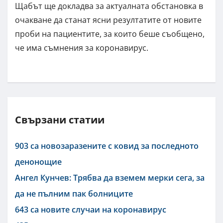
Щабът ще докладва за актуалната обстановка в
очакване да станат ясни резултатите от новите
проби на пациентите, за които беше съобщено,
че има съмнения за коронавирус.
Свързани статии
903 са новозаразените с ковид за последното
денонощие
Ангел Кунчев: Трябва да вземем мерки сега, за
да не пълним пак болниците
643 са новите случаи на коронавирус