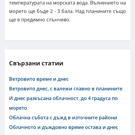
температурата на морската вода. Вълнението на
морето ще бъде 2 - 3 бала. Над планините също
ще е предимно слънчево.
Свързани статии
Ветровито време и днес
Ветровито днес, с валежи главно в планините
И днес разкъсана облачност, до 4 градуса по
морето
Облачна събота с дъжд в източните райони
Облачното и дъждовно време остава и днес