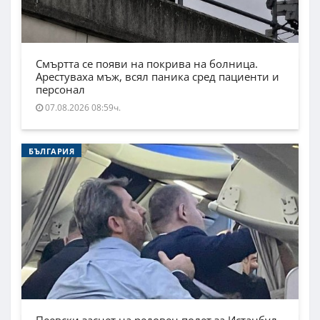
Смъртта се появи на покрива на болница.
Арестуваха мъж, всял паника сред пациенти и
персонал
07.08.2026 08:59ч.
БЪЛГАРИЯ
Пеевски заснет на редовен полет за Истанбул.