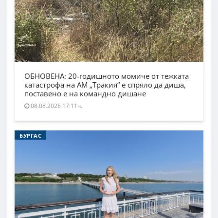
ОБНОВЕНА: 20-годишното момиче от тежката
катастрофа на АМ „Тракия“ е спряло да диша,
поставено е на командно дишане
08.08.2026 17:11ч.
БУРГАС