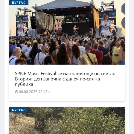
БУРГАС
SPICE Music Festival се напълни още по светло:
Вторият ден започна с далеч по-силна
публика
08.08.2026 19:45ч.
БУРГАС