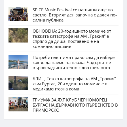
SPICE Music Festival се напълни още по
светло: Вторият ден започна с далеч по-
силна публика
ОБНОВЕНА: 20-годишното момиче от
тежката катастрофа на АМ „Тракия“ е
спряло да диша, поставено е на
командно дишане
Потребителят има право сам да избере
какво да наеме на плажа. Чадърът не
върви задължително с два шезлонга
БЛИЦ: Тежка катастрофа на АМ „Тракия“
към Бургас, 20-годишно момиче е в
медикаментозна кома
ТРИУМФ ЗА ЯХТ КЛУБ ЧЕРНОМОРЕЦ
БУРГАС НА ДЪРЖАВНОТО ПЪРВЕНСТВО В
ПРИМОРСКО