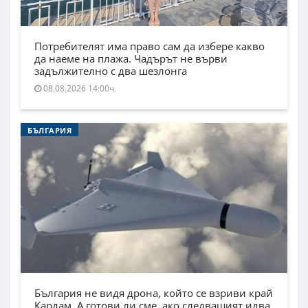
Потребителят има право сам да избере какво
да наеме на плажа. Чадърът не върви
задължително с два шезлонга
08.08.2026 14:00ч.
БЪЛГАРИЯ
България не видя дрона, който се взриви край
Кардам. А готови ли сме, ако следващият идва