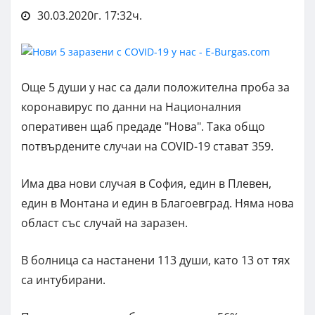
30.03.2020г. 17:32ч.
Още 5 души у нас са дали положителна проба за
коронавирус по данни на Националния
оперативен щаб предаде "Нова". Така общо
потвърдените случаи на COVID-19 стават 359.
Има два нови случая в София, един в Плевен,
един в Монтана и един в Благоевград. Няма нова
област със случай на заразен.
В болница са настанени 113 души, като 13 от тях
са интубирани.