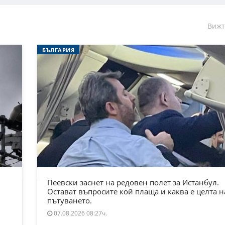
Вижт
БЪЛГАРИЯ
Пеевски заснет на редовен полет за Истанбул.
Остават въпросите кой плаща и каква е целта н
пътуването.
07.08.2026 08:27ч.