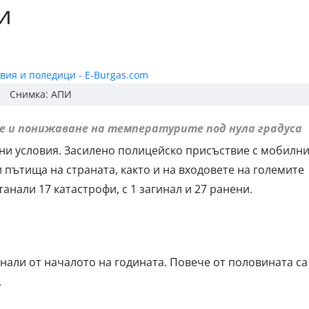
и
Снимка: АПИ
не и понижаване на температурите под нула градуса
ни условия. Засилено полицейско присъствие с мобилн
 пътища на страната, както и на входовете на големите
анали 17 катастрофи, с 1 загинал и 27 ранени.
анали от началото на годината. Повече от половината са
.