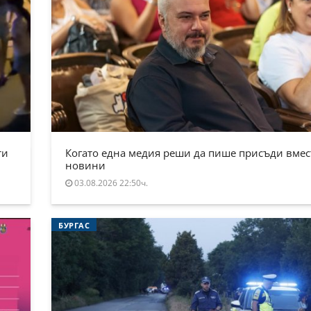
ти
Когато една медия реши да пише присъди вмес
новини
03.08.2026 22:50ч.
БУРГАС