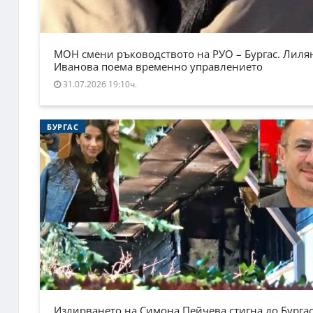
МОН смени ръководството на РУО – Бургас. Лиля
Иванова поема временно управлението
31.07.2026 19:10ч.
БУРГАС
Издирването на Симона Пейчева стигна до Бургас