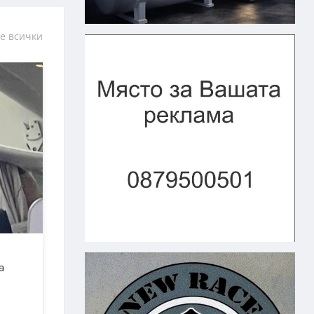
е всички
а