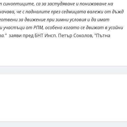
т синоптиците, са за застудяване и понижаване на
начава, че с падналите през седмицата валежи от дъжд
готвени за движение при зимни условия и да имат
и участъци от РПМ, особено когато се движат в усойни
та."
заяви пред БНТ Инсп. Петър Соколов, "Пътна