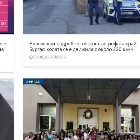
е е
Ужасяващи подробности за катастрофата край
на
Бургас: колата се е движила с около 220 км/ч
03.08.2026 09:35ч.
БУРГАС