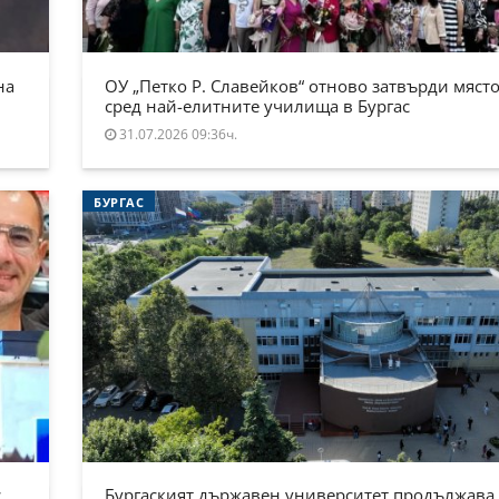
на
ОУ „Петко Р. Славейков“ отново затвърди място
сред най-елитните училища в Бургас
31.07.2026 09:36ч.
БУРГАС
.
Бургаският държавен университет продължава