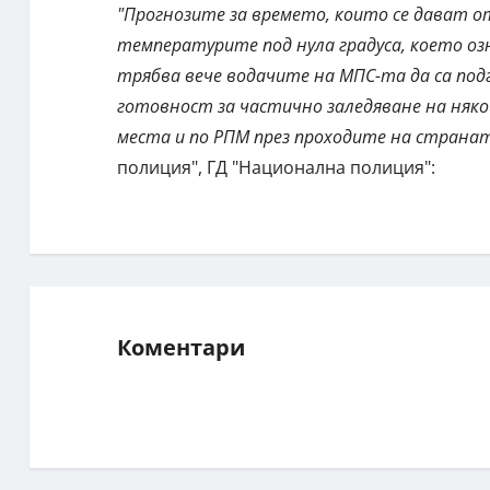
"Прогнозите за времето, които се дават о
температурите под нула градуса, което оз
трябва вече водачите на МПС-та да са под
готовност за частично заледяване на няко
места и по РПМ през проходите на страна
полиция", ГД "Национална полиция":
Коментари