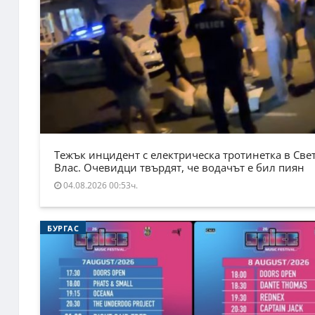
Тежък инцидент с електрическа тротинетка в Све
Влас. Очевидци твърдят, че водачът е бил пиян
04.08.2026 00:53ч.
БУРГАС