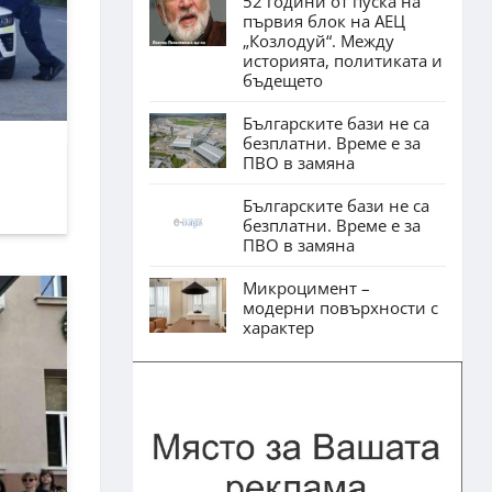
52 години от пуска на
първия блок на АЕЦ
„Козлодуй“. Между
историята, политиката и
бъдещето
Българските бази не са
безплатни. Време е за
ПВО в замяна
Българските бази не са
безплатни. Време е за
ПВО в замяна
Микроцимент –
модерни повърхности с
характер