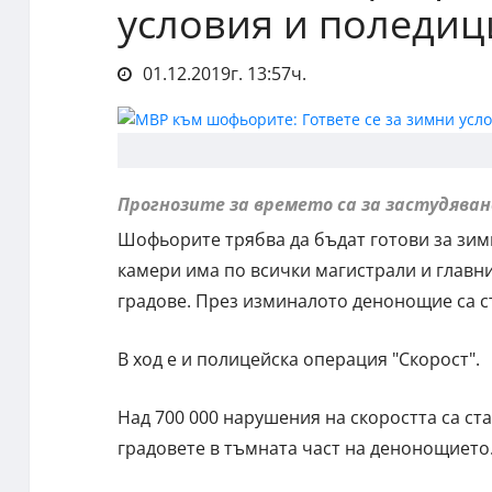
условия и поледиц
01.12.2019г. 13:57ч.
Прогнозите за времето са за застудява
Шофьорите трябва да бъдат готови за зим
камери има по всички магистрали и главни
градове. През изминалото денонощие са ст
В ход е и полицейска операция "Скорост".
Над 700 000 нарушения на скоростта са ст
градовете в тъмната част на денонощието