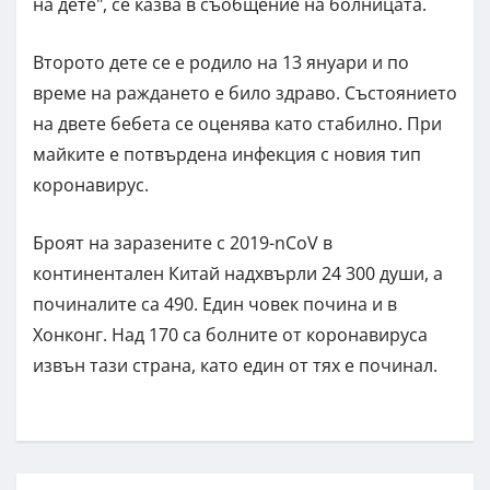
на дете", се казва в съобщение на болницата.
Второто дете се е родило на 13 януари и по
време на раждането е било здраво. Състоянието
на двете бебета се оценява като стабилно. При
майките е потвърдена инфекция с новия тип
коронавирус.
Броят на заразените с 2019-nCoV в
континентален Китай надхвърли 24 300 души, а
починалите са 490. Един човек почина и в
Хонконг. Над 170 са болните от коронавируса
извън тази страна, като един от тях е починал.