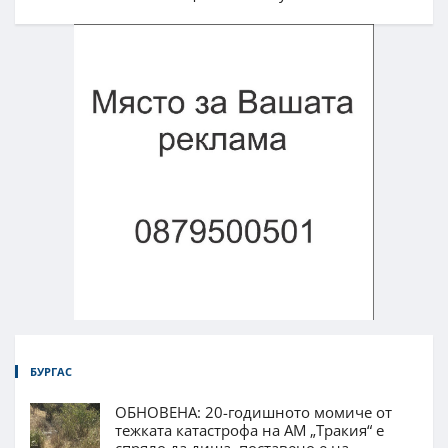
БУРГАС
ОБНОВЕНА: 20-годишното момиче от
тежката катастрофа на АМ „Тракия“ е