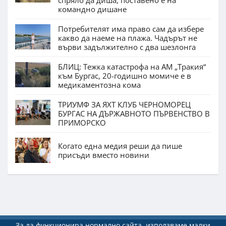
спряло да диша, поставено е на
командно дишане
Потребителят има право сам да избере
какво да наеме на плажа. Чадърът не
върви задължително с два шезлонга
БЛИЦ: Тежка катастрофа на АМ „Тракия“
към Бургас, 20-годишно момиче е в
медикаментозна кома
ТРИУМФ ЗА ЯХТ КЛУБ ЧЕРНОМОРЕЦ
БУРГАС НА ДЪРЖАВНОТО ПЪРВЕНСТВО В
ПРИМОРСКО
Когато една медия реши да пише
присъди вместо новини
За да функционира нормално сайта, използваме малки