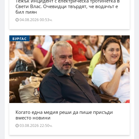
Тежък инцидент с електрическа тротинетка в
Свети Влас. Очевидци твърдят, че водачът е
бил пиян
04.08.2026 00:53ч.
БУРГАС
Когато една медия реши да пише присъди
вместо новини
03.08.2026 22:50ч.