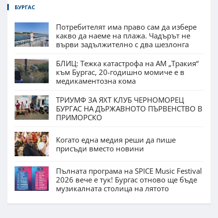
БУРГАС
Потребителят има право сам да избере
какво да наеме на плажа. Чадърът не
върви задължително с два шезлонга
БЛИЦ: Тежка катастрофа на АМ „Тракия“
към Бургас, 20-годишно момиче е в
медикаментозна кома
ТРИУМФ ЗА ЯХТ КЛУБ ЧЕРНОМОРЕЦ
БУРГАС НА ДЪРЖАВНОТО ПЪРВЕНСТВО В
ПРИМОРСКО
Когато една медия реши да пише
присъди вместо новини
Пълната програма на SPICE Music Festival
2026 вече е тук! Бургас отново ще бъде
музикалната столица на лятото