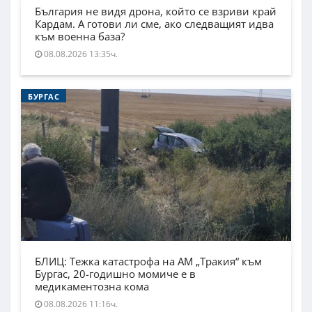
България не видя дрона, който се взриви край
Кардам. А готови ли сме, ако следващият идва
към военна база?
08.08.2026 13:35ч.
БУРГАС
БЛИЦ: Тежка катастрофа на АМ „Тракия“ към
Бургас, 20-годишно момиче е в
медикаментозна кома
08.08.2026 11:16ч.