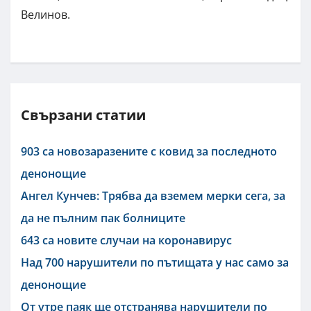
Велинов.
Свързани статии
903 са новозаразените с ковид за последното
денонощие
Ангел Кунчев: Трябва да вземем мерки сега, за
да не пълним пак болниците
643 са новите случаи на коронавирус
Над 700 нарушители по пътищата у нас само за
денонощие
От утре паяк ще отстранява нарушители по