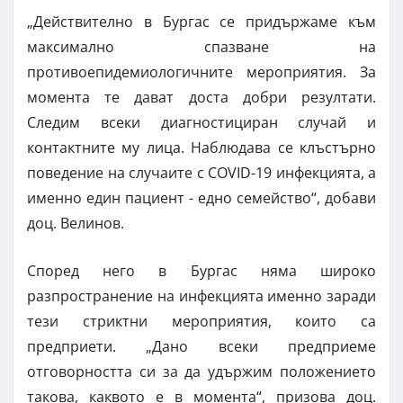
„Действително в Бургас се придържаме към
максимално спазване на
противоепидемиологичните мероприятия. За
момента те дават доста добри резултати.
Следим всеки диагностициран случай и
контактните му лица. Наблюдава се клъстърно
поведение на случаите с COVID-19 инфекцията, а
именно един пациент - едно семейство“, добави
доц. Велинов.
Според него в Бургас няма широко
разпространение на инфекцията именно заради
тези стриктни мероприятия, които са
предприети. „Дано всеки предприеме
отговорността си за да удържим положението
такова, каквото е в момента“, призова доц.