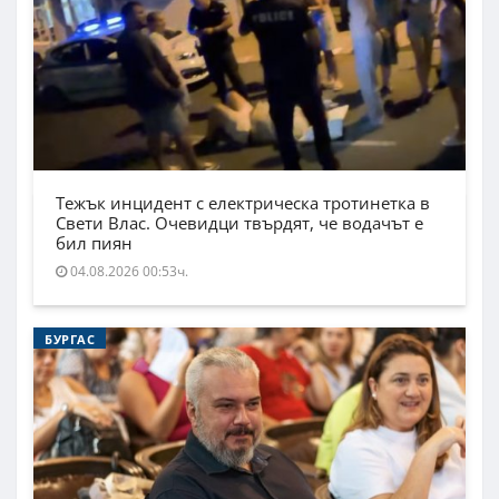
Тежък инцидент с електрическа тротинетка в
Свети Влас. Очевидци твърдят, че водачът е
бил пиян
04.08.2026 00:53ч.
БУРГАС