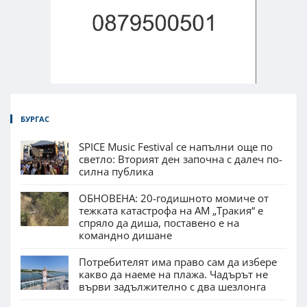
БУРГАС
SPICE Music Festival се напълни още по
светло: Вторият ден започна с далеч по-
силна публика
ОБНОВЕНА: 20-годишното момиче от
тежката катастрофа на АМ „Тракия“ е
спряло да диша, поставено е на
командно дишане
Потребителят има право сам да избере
какво да наеме на плажа. Чадърът не
върви задължително с два шезлонга