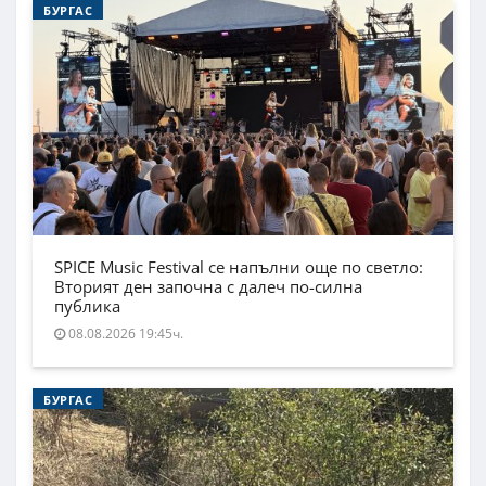
БУРГАС
SPICE Music Festival се напълни още по светло:
Вторият ден започна с далеч по-силна
публика
08.08.2026 19:45ч.
БУРГАС