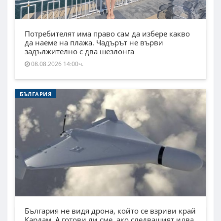
Потребителят има право сам да избере какво
да наеме на плажа. Чадърът не върви
задължително с два шезлонга
08.08.2026 14:00ч.
БЪЛГАРИЯ
България не видя дрона, който се взриви край
Кардам. А готови ли сме, ако следващият идва