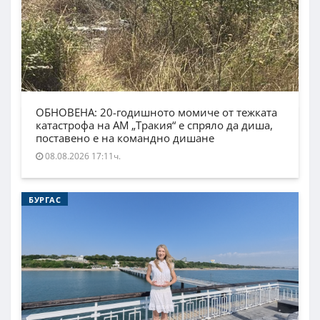
ОБНОВЕНА: 20-годишното момиче от тежката
катастрофа на АМ „Тракия“ е спряло да диша,
поставено е на командно дишане
08.08.2026 17:11ч.
БУРГАС