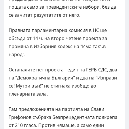
пощата само за президентските избори, без да
се зачитат резултатите от него.
Правната парламентарна комисия в НС ще
обсъди от 14 ч. на второ четене проекта за
промяна в Изборния кодекс на "Има такъв
народ".
Останалите пет проекта - един на ГЕРБ-СДС, два
на "Демократична България" и два на "Изправи
се! Мутри вън!" не стигнаха изобщо до
пленарната зала.
Там предложенията на партията на Слави
Трифонов събраха безпрецедентната подкрепа
от 210 гласа. Против нямаше, а само един