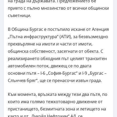
на града на държавата. Предложението бе
прието с пълно мнозинство от всички общински
съветници.
В Община Бургас е постъпило искане от Агенция
„Пътна инфраструктура“ (АПИ), за безвъзмездно
прехвърляне на имоти и части от имоти,
общинска собственост, засегнати от обекта. С
реализирането обходния път целият транзитен
автомобилен поток, движещ се по двата
основни пътя – І-6 „София-Бургас“ и І-9 „Бургас –
Слънчев бряг“, ще се пренасочи извън града.
Към момента, връзката между тези два пътя, по
които има голямо тежкотоварно движение от
пристанището, безмитната зона и летището на
както и от „Лукойл Нефтохим“ АД, се