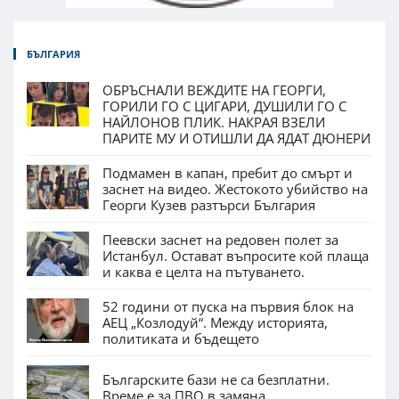
БЪЛГАРИЯ
ОБРЪСНАЛИ ВЕЖДИТЕ НА ГЕОРГИ,
ГОРИЛИ ГО С ЦИГАРИ, ДУШИЛИ ГО С
НАЙЛОНОВ ПЛИК. НАКРАЯ ВЗЕЛИ
ПАРИТЕ МУ И ОТИШЛИ ДА ЯДАТ ДЮНЕРИ
Подмамен в капан, пребит до смърт и
заснет на видео. Жестокото убийство на
Георги Кузев разтърси България
Пеевски заснет на редовен полет за
Истанбул. Остават въпросите кой плаща
и каква е целта на пътуването.
52 години от пуска на първия блок на
АЕЦ „Козлодуй“. Между историята,
политиката и бъдещето
Българските бази не са безплатни.
Време е за ПВО в замяна