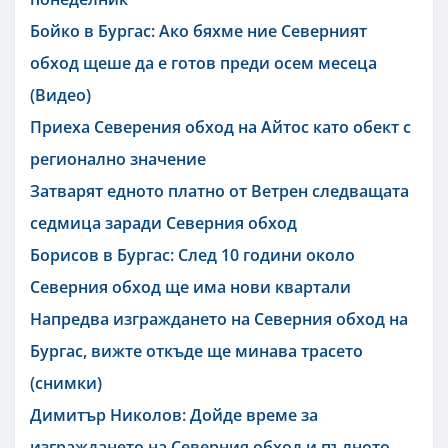
Бойко в Бургас: Ако бяхме ние Северният
обход щеше да е готов преди осем месеца
(Видео)
Приеха Северения обход на Айтос като обект с
регионално значение
Затварят едното платно от Ветрен следващата
седмица заради Северния обход
Борисов в Бургас: След 10 години около
Северния обход ще има нови квартали
Напредва изграждането на Северния обход на
Бургас, вижте откъде ще минава трасето
(снимки)
Димитър Николов: Дойде време за
изграждането на Северния обход и пълното