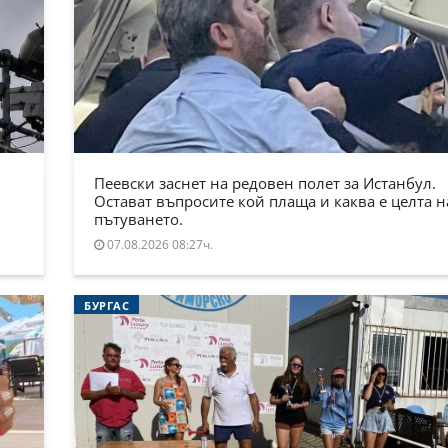
Пеевски заснет на редовен полет за Истанбул.
Остават въпросите кой плаща и каква е целта н
пътуването.
07.08.2026 08:27ч.
БУРГАС