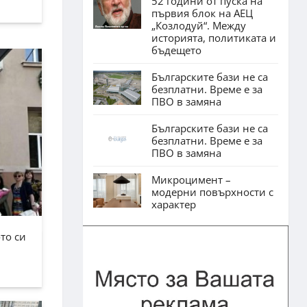
52 години от пуска на
първия блок на АЕЦ
„Козлодуй“. Между
историята, политиката и
бъдещето
Българските бази не са
безплатни. Време е за
ПВО в замяна
Българските бази не са
безплатни. Време е за
ПВО в замяна
Микроцимент –
модерни повърхности с
характер
то си