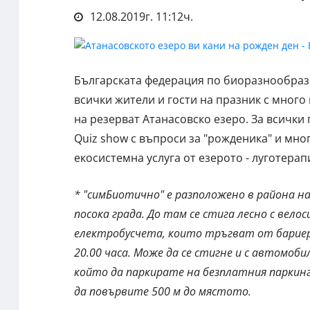
12.08.2019г. 11:12ч.
Българската федерация по биоразнообрази
всички жители и гости на празник с много 
на резерват Атанасовско езеро. За всички
Quiz show с въпроси за "рожденика" и мн
екосистемна услуга от езерото - луготерап
* "симБиотично" е разположено в района на 
посока града. До там се стига лесно с вело
електробусчета, които тръгват от бариер
20.00 часа. Може да се стигне и с автомоб
който да паркирате на безплатния паркинг
да повървите 500 м до мястото.