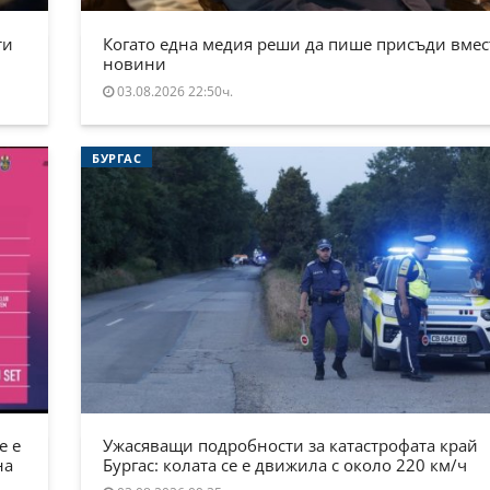
ти
Когато една медия реши да пише присъди вмес
новини
03.08.2026 22:50ч.
БУРГАС
е е
Ужасяващи подробности за катастрофата край
на
Бургас: колата се е движила с около 220 км/ч