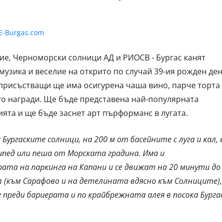
е, Черноморски солници АД и РИОСВ - Бургас канят
музика и веселие на открито по случай 39-ия рожден де
 присъстващи ще има осигурена чаша вино, парче торта
ого награди. Ще бъде представена най-популярната
ията и ще бъде заснет арт пърформанс в лугата.
Бургаските солници, на 200 м от басейните с луга и кал, 
сипед или пеша от Морската градина. Има и
ата на паркинга на Капани и се движат на 20 минути до
ил (към Сарафово и на детелината вдясно към Солниците),
 преди бариерата и по крайбрежната алея в посока Бурга