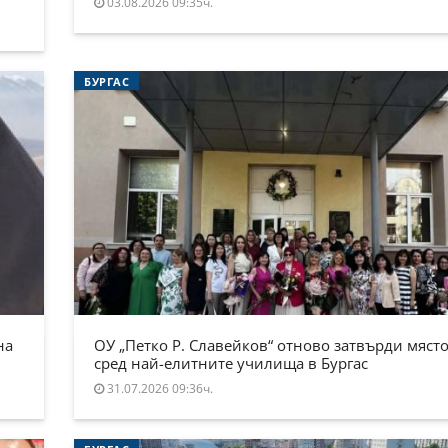
03.08.2026 09:35ч.
БУРГАС
на
ОУ „Петко Р. Славейков“ отново затвърди място
сред най-елитните училища в Бургас
31.07.2026 09:36ч.