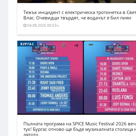
Тежък инцидент с електрическа тротинетка в Све
Влас. Очевидци твърдят, че водачът е бил пиян
04.08.2026 00:53ч.
БУРГАС
Пълната програма на SPICE Music Festival 2026 веч
тук! Бургас отново ще бъде музикалната столица 
лятото