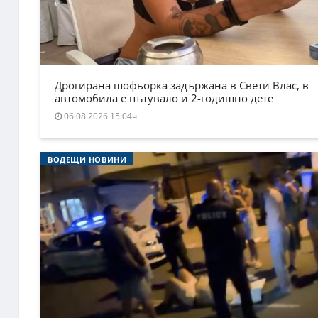
Дрогирана шофьорка задържана в Свети Влас, в
автомобила е пътувало и 2-годишно дете
06.08.2026 15:04ч.
ВОДЕЩИ НОВИНИ