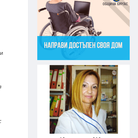
н
 и
в
с