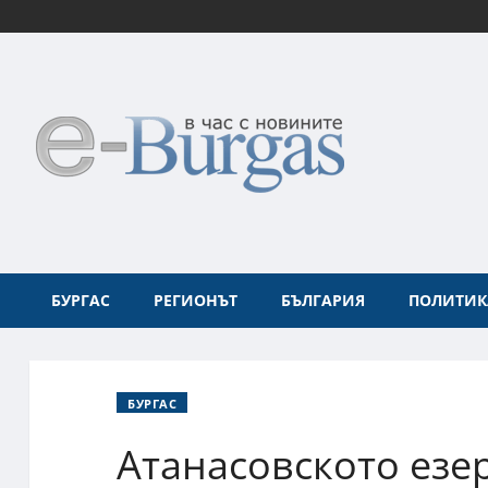
БУРГАС
РЕГИОНЪТ
БЪЛГАРИЯ
ПОЛИТИК
БУРГАС
Атанасовското езе