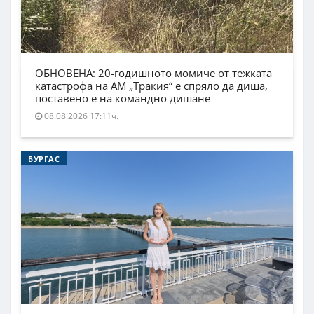
ОБНОВЕНА: 20-годишното момиче от тежката
катастрофа на АМ „Тракия“ е спряло да диша,
поставено е на командно дишане
08.08.2026 17:11ч.
БУРГАС