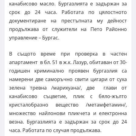
канабисово масло. Бургазлията е задържан за
срок до 24 часа. Работата по цялостното
документиране на престъпната му дейност
продължава от служители на Пето Районно
управление – Бургас.
В същото време при проверка в частен
апартамент в бл. 51 в ж.к. Лазур, обитаван от 30-
годишен криминално проявен бургазлия са
намерени две саморъчно свити цигари от суха
зелена тревна /марихуана/, две глави от
канабисово съцветие, плик с бяло-жълто
кристалобразно вещество /метамфетамин/,
множество найлонови пликчета и електронна
везна. Бургазлията е задържан за срок до 24
часа. Работата по случая продължава.