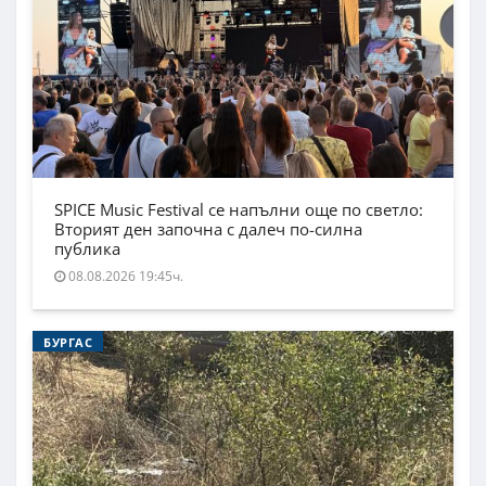
SPICE Music Festival се напълни още по светло:
Вторият ден започна с далеч по-силна
публика
08.08.2026 19:45ч.
БУРГАС