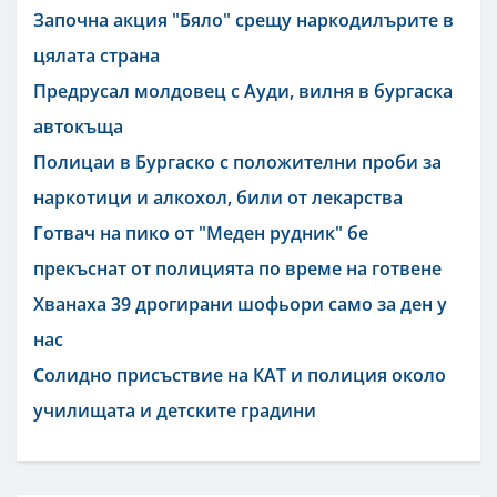
Започна акция "Бяло" срещу наркодилърите в
цялата страна
Предрусал молдовец с Ауди, вилня в бургаска
автокъща
Полицаи в Бургаско с положителни проби за
наркотици и алкохол, били от лекарства
Готвач на пико от "Меден рудник" бе
прекъснат от полицията по време на готвене
Хванаха 39 дрогирани шофьори само за ден у
нас
Солидно присъствие на КАТ и полиция около
училищата и детските градини