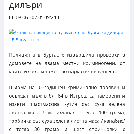
дилъри
08.06.2022г. 09:24ч.
Полицията в Бургас е извършила проверки в
домовете на двама местни криминогени, от
които иззеха множество наркотични вещеста.
В дома на 32-годишен криминално проявен и
осъждан мъж в бл. 64 в Изгрев, са намерени и
иззети пластмасова кутия със суха зелена
листна маса / марихуана/ с тегло 100 грама,
торбичка със суха зелена листна маса / канабис/
с тегло 30 грама и шест спринцовки с