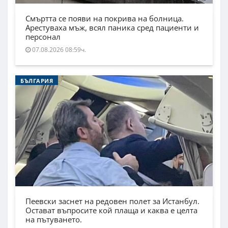
Смъртта се появи на покрива на болница.
Арестуваха мъж, всял паника сред пациенти и
персонал
07.08.2026 08:59ч.
БЪЛГАРИЯ
Пеевски заснет на редовен полет за Истанбул.
Остават въпросите кой плаща и каква е целта
на пътуването.