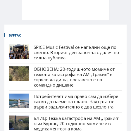
БУРГАС
SPICE Music Festival се напълни още по
светло: Вторият ден започна с далеч по-
силна публика
ОБНОВЕНА: 20-годишното момиче от
тежката катастрофа на АМ „Тракия“ е
спряло да диша, поставено е на
командно дишане
Потребителят има право сам да избере
какво да наеме на плажа. Чадърът не
върви задължително с два шезлонга
БЛИЦ: Тежка катастрофа на АМ „Тракия“
към Бургас, 20-годишно момиче е в
медикаментозна кома