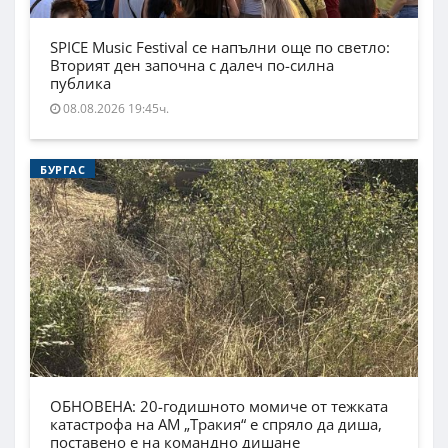
SPICE Music Festival се напълни още по светло:
Вторият ден започна с далеч по-силна
публика
08.08.2026 19:45ч.
БУРГАС
ОБНОВЕНА: 20-годишното момиче от тежката
катастрофа на АМ „Тракия“ е спряло да диша,
поставено е на командно дишане