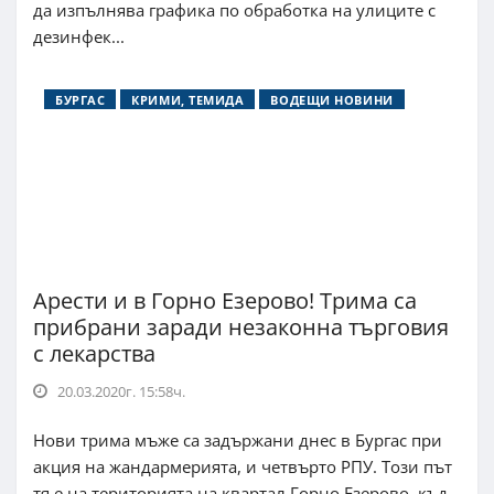
да изпълнява графика по обработка на улиците с
дезинфек...
БУРГАС
КРИМИ, ТЕМИДА
ВОДЕЩИ НОВИНИ
Арести и в Горно Езерово! Трима са
прибрани заради незаконна търговия
с лекарства
20.03.2020г. 15:58ч.
Нови трима мъже са задържани днес в Бургас при
акция на жандармерията, и четвърто РПУ. Този път
тя е на територията на квартал Горно Езерово, къд...