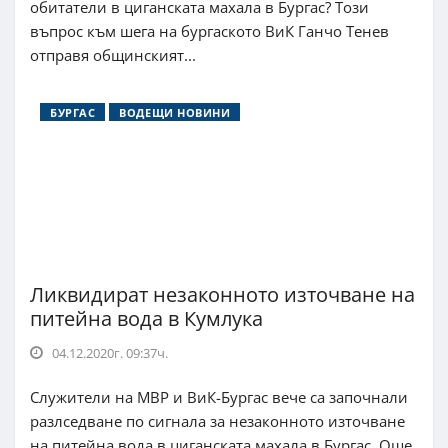
обитатели в циганската махала в Бургас? Този
въпрос към шега на бургаското ВиК Ганчо Тенев
отправя общинският...
БУРГАС
ВОДЕЩИ НОВИНИ
Ликвидират незаконното източване на
питейна вода в Кумлука
04.12.2020г. 09:37ч.
Служители на МВР и ВиК-Бургас вече са започнали
разлседване по сигнала за незаконното източване
на питейна вода в циганската махала в Бургас. Още