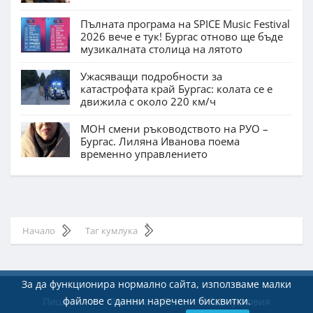
Пълната програма на SPICE Music Festival
2026 вече е тук! Бургас отново ще бъде
музикалната столица на лятото
Ужасяващи подробности за
катастрофата край Бургас: колата се е
движила с около 220 км/ч
МОН смени ръководството на РУО –
Бургас. Лиляна Иванова поема
временно управлението
Начало
Таг кумлука
За да функционира нормално сайта, използваме малки
файлове с данни наречени бисквитки.
Пишете ни
Реклама
Екип
Общи условия