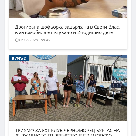
Дрогирана шофьорка задържана в Свети Влас,
в автомобила е пътувало и 2-годишно дете
06.08.2026 15:04ч.
БУРГАС
ТРИУМФ ЗА ЯХТ КЛУБ ЧЕРНОМОРЕЦ БУРГАС НА
ДЪРЖАВНОТО ПЪРВЕНСТВО В ПРИМОРСКО