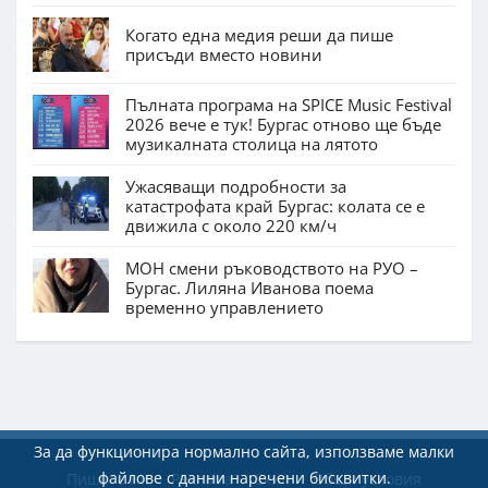
Когато една медия реши да пише
присъди вместо новини
Пълната програма на SPICE Music Festival
2026 вече е тук! Бургас отново ще бъде
музикалната столица на лятото
Ужасяващи подробности за
катастрофата край Бургас: колата се е
движила с около 220 км/ч
МОН смени ръководството на РУО –
Бургас. Лиляна Иванова поема
временно управлението
За да функционира нормално сайта, използваме малки
файлове с данни наречени бисквитки.
Пишете ни
Реклама
Екип
Общи условия