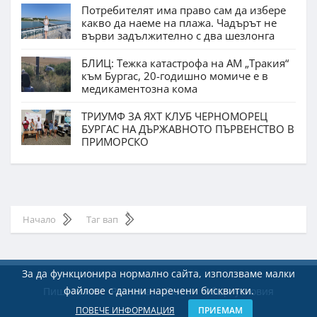
Потребителят има право сам да избере
какво да наеме на плажа. Чадърът не
върви задължително с два шезлонга
БЛИЦ: Тежка катастрофа на АМ „Тракия“
към Бургас, 20-годишно момиче е в
медикаментозна кома
ТРИУМФ ЗА ЯХТ КЛУБ ЧЕРНОМОРЕЦ
БУРГАС НА ДЪРЖАВНОТО ПЪРВЕНСТВО В
ПРИМОРСКО
Начало
Таг вап
За да функционира нормално сайта, използваме малки
файлове с данни наречени бисквитки.
Пишете ни
Реклама
Екип
Общи условия
ПОВЕЧЕ ИНФОРМАЦИЯ
ПРИЕМАМ