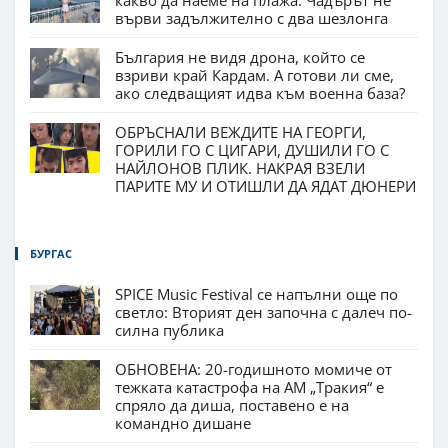
какво да наеме на плажа. Чадърът не
върви задължително с два шезлонга
България не видя дрона, който се
взриви край Кардам. А готови ли сме,
ако следващият идва към военна база?
ОБРЪСНАЛИ ВЕЖДИТЕ НА ГЕОРГИ,
ГОРИЛИ ГО С ЦИГАРИ, ДУШИЛИ ГО С
НАЙЛОНОВ ПЛИК. НАКРАЯ ВЗЕЛИ
ПАРИТЕ МУ И ОТИШЛИ ДА ЯДАТ ДЮНЕРИ
БУРГАС
SPICE Music Festival се напълни още по
светло: Вторият ден започна с далеч по-
силна публика
ОБНОВЕНА: 20-годишното момиче от
тежката катастрофа на АМ „Тракия“ е
спряло да диша, поставено е на
командно дишане