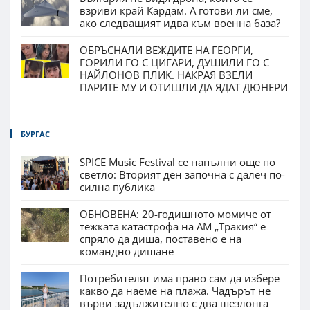
взриви край Кардам. А готови ли сме,
ако следващият идва към военна база?
ОБРЪСНАЛИ ВЕЖДИТЕ НА ГЕОРГИ,
ГОРИЛИ ГО С ЦИГАРИ, ДУШИЛИ ГО С
НАЙЛОНОВ ПЛИК. НАКРАЯ ВЗЕЛИ
ПАРИТЕ МУ И ОТИШЛИ ДА ЯДАТ ДЮНЕРИ
БУРГАС
SPICE Music Festival се напълни още по
светло: Вторият ден започна с далеч по-
силна публика
ОБНОВЕНА: 20-годишното момиче от
тежката катастрофа на АМ „Тракия“ е
спряло да диша, поставено е на
командно дишане
Потребителят има право сам да избере
какво да наеме на плажа. Чадърът не
върви задължително с два шезлонга