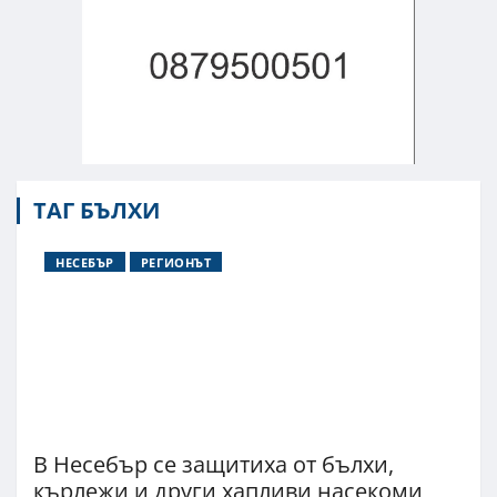
ТАГ БЪЛХИ
НЕСЕБЪР
РЕГИОНЪТ
В Несебър се защитиха от бълхи,
кърлежи и други хапливи насекоми