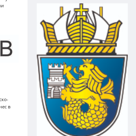
ни
ско-
нес в