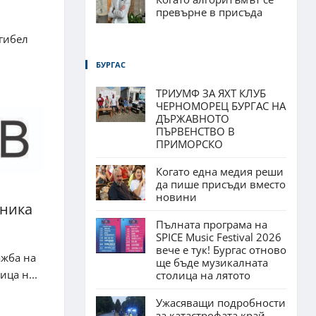
превърне в присъда
гибел
БУРГАС
ТРИУМФ ЗА ЯХТ КЛУБ
ЧЕРНОМОРЕЦ БУРГАС НА
ДЪРЖАВНОТО
ПЪРВЕНСТВО В
ПРИМОРСКО
Когато една медия реши
да пише присъди вместо
новини
хника
Пълната програма на
SPICE Music Festival 2026
вече е тук! Бургас отново
ажба на
ще бъде музикалната
ца н...
столица на лятото
Ужасяващи подробности
за катастрофата край