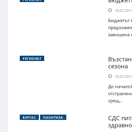
Бюджетъ
16.02.2012
Бюджетът н
предложен
завишена съ
Възстан
РЕГИОНЪТ
сезона
16.02.2012
До началот
отстранени
срещ...
СДС пит
БУРГАС
ПОЛИТИКА
здравно