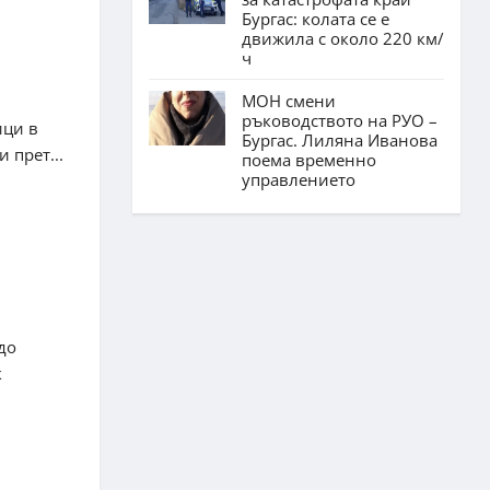
Бургас: колата се е
движила с около 220 км/
ч
МОН смени
ръководството на РУО –
ици в
Бургас. Лиляна Иванова
 прет...
поема временно
управлението
до
к