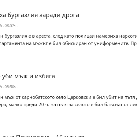
ха бургазлия заради дрога
г. 08:57ч.
н бургазлия е в ареста, след като полицаи намериха наркот
партамента на мъжът е бил обискиран от униформените. При
уби мъж и избяга
г. 08:50ч.
н мъж от карнобатското село Церковски е бил убит на пътя 
ера, малко преди 20 ч. на пътя за селото е бил блъснат от ле