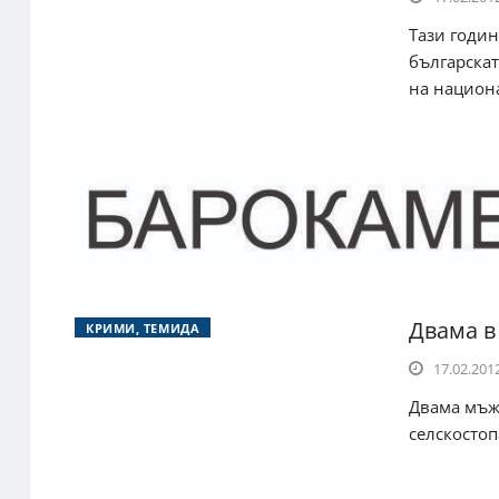
Тази годин
българскат
на национа
Двама в
КРИМИ, ТЕМИДА
17.02.2012
Двама мъже
селскостоп