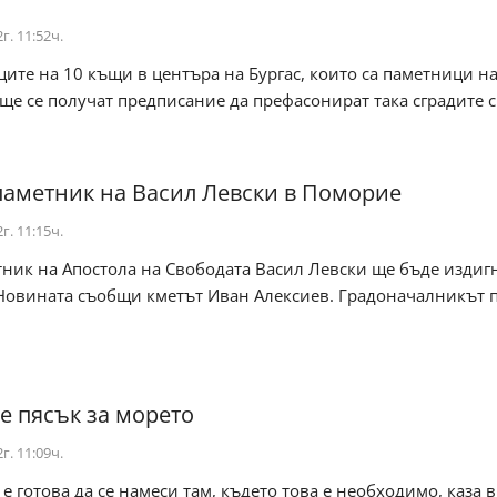
г. 11:52ч.
ите на 10 къщи в центъра на Бургас, които са паметници н
 ще се получат предписание да префасонират така сградите с
паметник на Васил Левски в Поморие
г. 11:15ч.
ник на Апостола на Свободата Васил Левски ще бъде издигн
Новината съобщи кметът Иван Алексиев. Градоначалникът 
е пясък за морето
г. 11:09ч.
е готова да се намеси там, където това е необходимо, каза