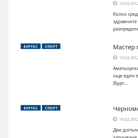
16.02.2012
Колко сре
здравните 
разпределе
Мастер 
БУРГАС
СПОРТ
16.02.2012
Аматьорски
още един в
(Бург...
Черномо
БУРГАС
СПОРТ
16.02.2012
Две допъл
започване 