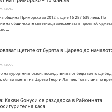
т на Приморско – 16 млн.лв
г. 14:24ч.
а община Приморско за 2012 г. ще е 16 287 639 лева. По
ие на общинските съветници заложената в проектобюджета
с ...
овяват щетите от бурята в Царево до началот
г. 14:22ч.
о на курортният сезон, последствията от бедствието ще бъд
, обяви кметът на Царево Георги Лапчев. Това стана по вре
а: Какви бонуси се раздадоха в Районната
осигурителна каса