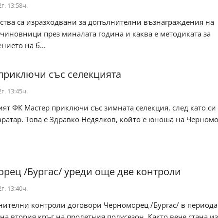
г. 13:58ч.
дства са изразходвани за допълнителни възнаграждения на
чиновници през миналата година и каква е методиката за
нието на б...
приключи със селекцията
г. 13:45ч.
ят ФК Мастер приключи със зимната селекция, след като си
ратар. Това е Здравко Недялков, който е юноша на Черном
рец /Бургас/ уреди още две контроли
г. 13:40ч.
нителни контроли договори Черноморец /Бургас/ в периода
на втория кръг на пролетния полусезон. Както вече стана из