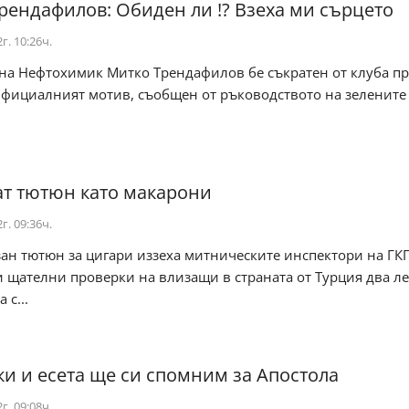
рендафилов: Обиден ли !? Взеха ми сърцето
г. 10:26ч.
 на Нефтохимик Митко Трендафилов бе съкратен от клуба п
Официалният мотив, съобщен от ръководството на зелените
т тютюн като макарони
г. 09:36ч.
зан тютюн за цигари иззеха митническите инспектори на ГК
 щателни проверки на влизащи в страната от Турция два л
 с...
ки и есета ще си спомним за Апостола
г. 09:08ч.