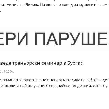
ият министър Лиляна Павлова по повод разрушените плаж
.
веде треньорски семинар в Бургас
г. 10:59ч.
 семинар за запознаване с новата методика на работа в дет
е школи и най-актуалните европейски тенденции, изнесе д