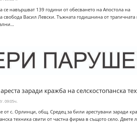
а се навършват 139 години от обесването на Апостола на
а свобода Васил Левски. Тъжната годишнина от трагичната 
лни...
 ареста заради кражба на селскостопанска те
г. 09:05ч.
 от с. Орлинци, общ. Средец за били арестувани заради кр
анска техника свити от частна фирма в същото село. Двете ли