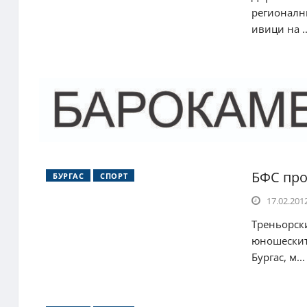
регионалн
ивици на ..
БФС про
БУРГАС
СПОРТ
17.02.2012
Треньорски
юношескит
Бургас, м...