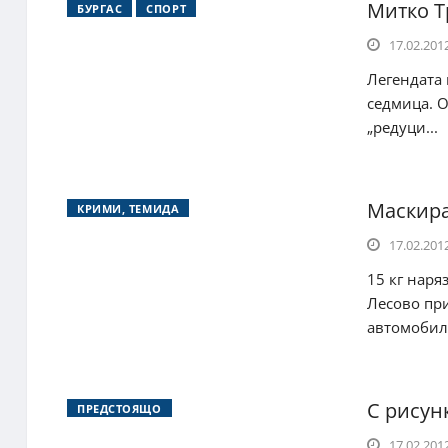
Митко Т
БУРГАС
СПОРТ
17.02.2012
Легендата
седмица. 
„редуци...
Маскира
КРИМИ, ТЕМИДА
17.02.2012
15 кг наря
Лесово при
автомобила
С рисун
ПРЕДСТОЯЩО
17.02.2012