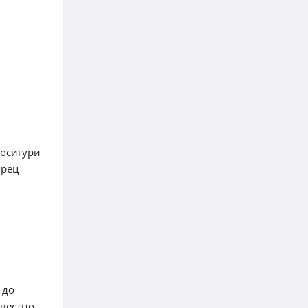
 осигури
орец
 до
вестно,