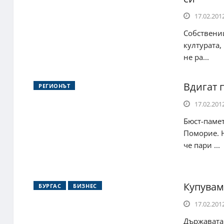
17.02.2012
Собствениц
културата,
не ра...
Вдигат 
РЕГИОНЪТ
17.02.2012
Бюст-памет
Поморие. 
че пари ...
Купувам
БУРГАС
БИЗНЕС
17.02.2012
Държавата 