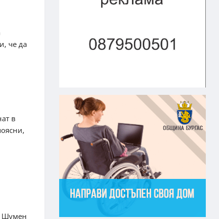
а
и, че да
ат в
поясни,
 в Шумен