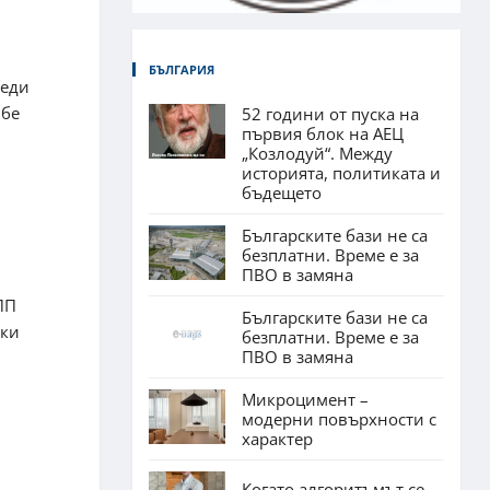
БЪЛГАРИЯ
реди
 бе
52 години от пуска на
първия блок на АЕЦ
„Козлодуй“. Между
историята, политиката и
бъдещето
Българските бази не са
безплатни. Време е за
ПВО в замяна
ПП
Българските бази не са
еки
безплатни. Време е за
ПВО в замяна
Микроцимент –
модерни повърхности с
характер
Когато алгоритъмът се