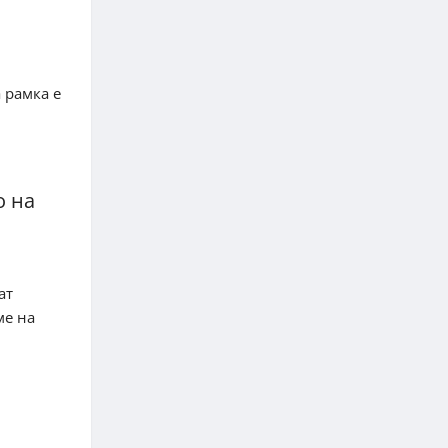
 рамка е
о на
ат
ме на