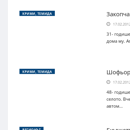
Закопча
КРИМИ, ТЕМИДА
17.02.2012
31- годише
дома му. А
Шофьор 
КРИМИ, ТЕМИДА
17.02.2012
48- годише
селото. Вч
автом...
РЕГИОНЪТ