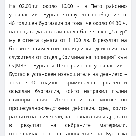
На 02.09.т.г. около 16.00 ч. в Пето районно
управление - Бургас е получено съобщение от
46 годишен бургазлия за това, че около 04.30 ч.
на същата дата в района до бл. 77 в к-с „Лазур”
му е отнета сумата от 1 100 лв. В резултат на
бързите съвместни полицейски действия на
служители от отдел „Криминална полиция” към
ОДМВР – Бургас и Пето районно управление –
Бургас е установен извършителя на деянието –
това е 40 годишен криминално проявен и
осъждан бургазлия, който направил пълни
самопризнания. Извършени са множество
процесуално-следствени действия, сред които
разпити на свидетели, разпознавания и др., като
в резултат на събраните материали,
първоначално с постановление на Бургаска