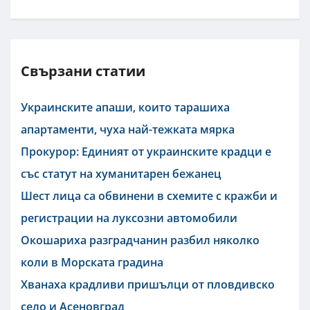
Свързани статии
Украинските апаши, които тарашиха
апартаменти, чуха най-тежката мярка
Прокурор: Единият от украинските крадци е
със статут на хуманитарен бежанец
Шест лица са обвинени в схемите с кражби и
регистрации на луксозни автомобили
Окошариха разградчанин разбил няколко
коли в Морската градина
Хванаха крадливи пришълци от пловдивско
село и Асеновград