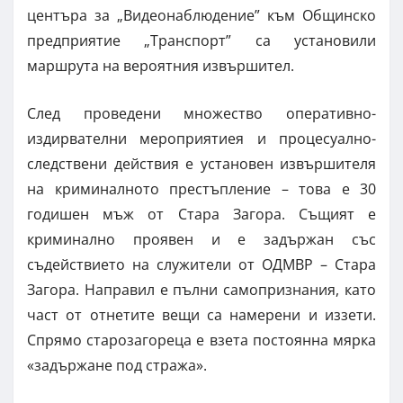
центъра за „Видеонаблюдение” към Общинско
предприятие „Транспорт” са установили
маршрута на вероятния извършител.
След проведени множество оперативно-
издирвателни мероприятиея и процесуално-
следствени действия е установен извършителя
на криминалното престъпление – това е 30
годишен мъж от Стара Загора. Същият е
криминално проявен и е задържан със
съдействието на служители от ОДМВР – Стара
Загора. Направил е пълни самопризнания, като
част от отнетите вещи са намерени и иззети.
Спрямо старозагореца е взета постоянна мярка
«задържане под стража».