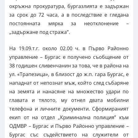
окръжна прокуратура, бургазлията е задържан
за срок до 72 часа, а в последствие е гледана
постоянната мярка за неотклонение –
„задържане под стража”.
На 19.09.т.г. около 02.00 ч. в Първо Районно
управление – Бургас е получено съобщение от
38 годишен сливенчанин за това, че в района на
ул. «Трапезица», в близост до ж.п. гара Бургас, е
нападнат от непознат мъж, който след събаряне
на земята и нанасяне на множество удари по
главата и тялото, му отнел двата мобилни
телефона и личните документи. Сформираният
екип от на отдел „Криминална полиция” към
ОДМВР – Бургас и Първо Районно управление –
Бургас със съдействието на служители от