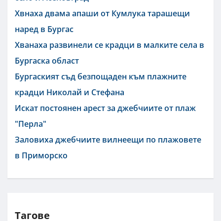
Хвнаха двама апаши от Кумлука тарашещи
наред в Бургас
Хванаха развинели се крадци в малките села в
Бургаска област
Бургаският съд безпощаден към плажните
крадци Николай и Стефана
Искат постоянен арест за джебчиите от плаж
"Перла"
Заловиха джебчиите вилнеещи по плажовете
в Приморско
Тагове