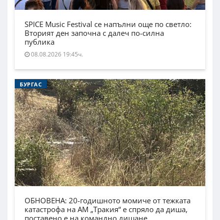
SPICE Music Festival се напълни още по светло:
Вторият ден започна с далеч по-силна
публика
08.08.2026 19:45ч.
БУРГАС
ОБНОВЕНА: 20-годишното момиче от тежката
катастрофа на АМ „Тракия“ е спряло да диша,
поставено е на командно дишане