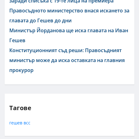
заради списъка с 19-те лица на премиера
Правосъдното министерство внася искането за
главата до Гешев до дни
Министър Йорданова ще иска главата на Иван
Гешев
Конституционният съд реши: Правосъдният
министър може да иска оставката на главния
прокурор
Тагове
гешев
всс