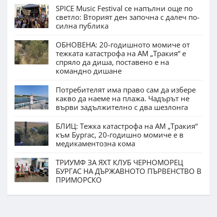
SPICE Music Festival се напълни още по
светло: Вторият ден започна с далеч по-
силна публика
ОБНОВЕНА: 20-годишното момиче от
тежката катастрофа на АМ „Тракия“ е
спряло да диша, поставено е на
командно дишане
Потребителят има право сам да избере
какво да наеме на плажа. Чадърът не
върви задължително с два шезлонга
БЛИЦ: Тежка катастрофа на АМ „Тракия“
към Бургас, 20-годишно момиче е в
медикаментозна кома
ТРИУМФ ЗА ЯХТ КЛУБ ЧЕРНОМОРЕЦ
БУРГАС НА ДЪРЖАВНОТО ПЪРВЕНСТВО В
ПРИМОРСКО