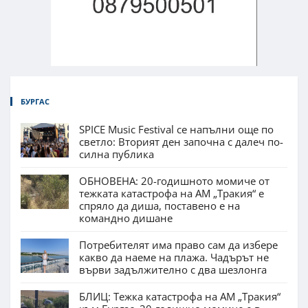
БУРГАС
SPICE Music Festival се напълни още по
светло: Вторият ден започна с далеч по-
силна публика
ОБНОВЕНА: 20-годишното момиче от
тежката катастрофа на АМ „Тракия“ е
спряло да диша, поставено е на
командно дишане
Потребителят има право сам да избере
какво да наеме на плажа. Чадърът не
върви задължително с два шезлонга
БЛИЦ: Тежка катастрофа на АМ „Тракия“