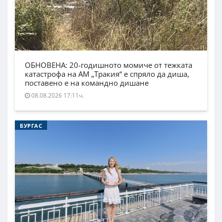
ОБНОВЕНА: 20-годишното момиче от тежката
катастрофа на АМ „Тракия“ е спряло да диша,
поставено е на командно дишане
08.08.2026 17:11ч.
БУРГАС