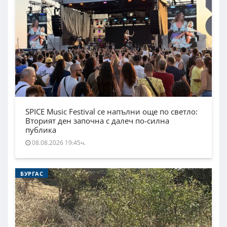
SPICE Music Festival се напълни още по светло:
Вторият ден започна с далеч по-силна
публика
08.08.2026 19:45ч.
БУРГАС