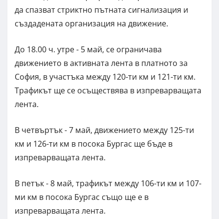
да спазват стриктно пътната сигнализация и
създадената организация на движение.
До 18.00 ч. утре - 5 май, се ограничава
движението в активната лента в платното за
София, в участъка между 120-ти км и 121-ти км.
Трафикът ще се осъществява в изпреварващата
лента.
В четвъртък - 7 май, движението между 125-ти
км и 126-ти км в посока Бургас ще бъде в
изпреварващата лента.
В петък - 8 май, трафикът между 106-ти км и 107-
ми км в посока Бургас също ще е в
изпреварващата лента.