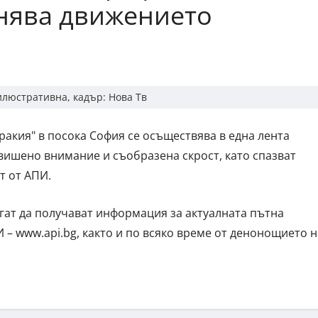
нява движението
илюстративна, кадър: Нова Тв
акия" в посока София се осъществява в една лента
вишено внимание и съобразена скрост, като спазват
т от АПИ.
ат да получават информация за актуалната пътна
 – www.api.bg, както и по всяко време от денонощието н