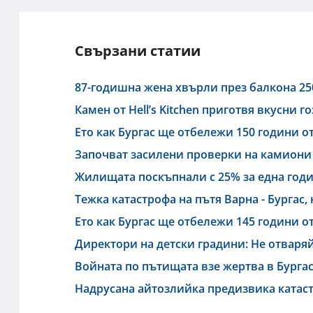
Свързани статии
87-годишна жена хвърли през балкона 25
Камен от Hell’s Kitchen приготвя вкусни г
Ето как Бургас ще отбележи 150 години о
Започват засилени проверки на камиони 
Жилищата поскъпнали с 25% за една год
Тежка катастрофа на пътя Варна - Бургас
Ето как Бургас ще отбележи 145 години 
Директори на детски градини: Не отваряй
Войната по пътищата взе жертва в Бурга
Надрусана айтозлийка предизвика катаст