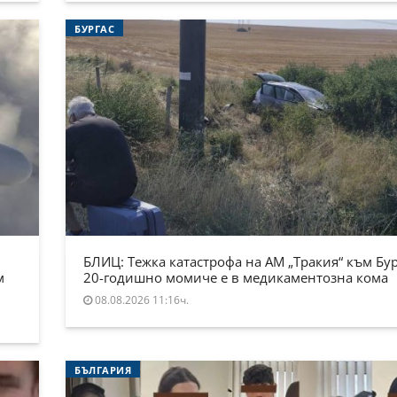
БУРГАС
БЛИЦ: Тежка катастрофа на АМ „Тракия“ към Бур
м
20-годишно момиче е в медикаментозна кома
08.08.2026 11:16ч.
БЪЛГАРИЯ