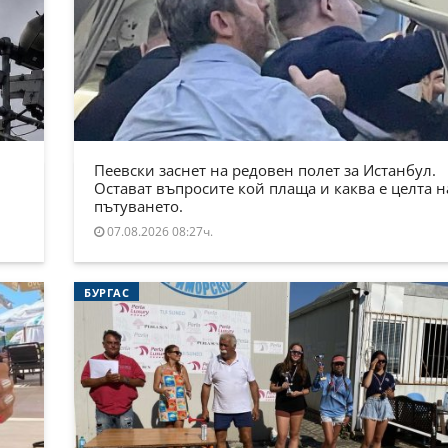
Пеевски заснет на редовен полет за Истанбул.
Остават въпросите кой плаща и каква е целта н
пътуването.
07.08.2026 08:27ч.
БУРГАС