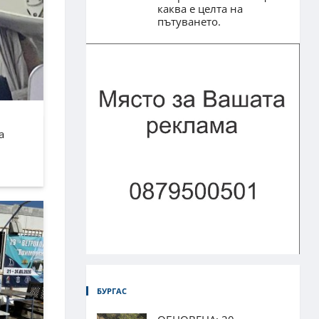
каква е целта на
пътуването.
а
БУРГАС