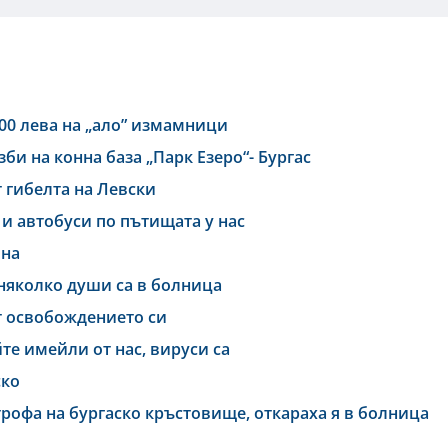
00 лева на „ало” измамници
озби на конна база „Парк Езеро“- Бургас
т гибелта на Левски
и автобуси по пътищата у нас
ина
, няколко души са в болница
от освобождението си
те имейли от нас, вируси са
ско
рофа на бургаско кръстовище, откараха я в болница