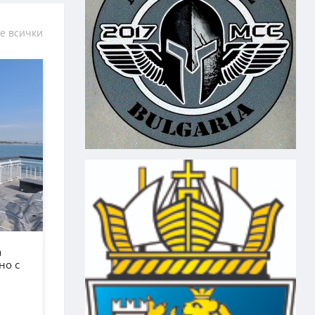
е всички
а
но с