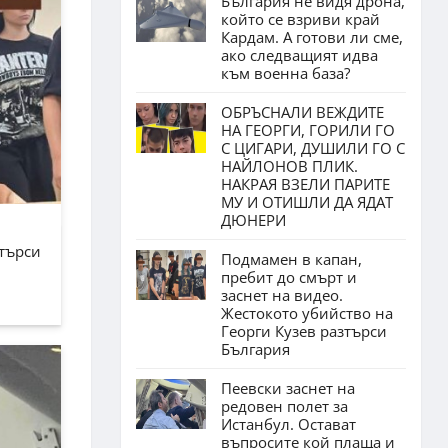
България не видя дрона,
който се взриви край
Кардам. А готови ли сме,
ако следващият идва
към военна база?
ОБРЪСНАЛИ ВЕЖДИТЕ
НА ГЕОРГИ, ГОРИЛИ ГО
С ЦИГАРИ, ДУШИЛИ ГО С
НАЙЛОНОВ ПЛИК.
НАКРАЯ ВЗЕЛИ ПАРИТЕ
МУ И ОТИШЛИ ДА ЯДАТ
ДЮНЕРИ
зтърси
Подмамен в капан,
пребит до смърт и
заснет на видео.
Жестокото убийство на
Георги Кузев разтърси
България
Пеевски заснет на
редовен полет за
Истанбул. Остават
въпросите кой плаща и