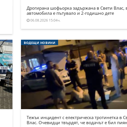
Дрогирана шофьорка задържана в Свети Влас, 
автомобила е пътувало и 2-годишно дете
06.08.2026 15:04ч.
ВОДЕЩИ НОВИНИ
Тежък инцидент с електрическа тротинетка в С
Влас. Очевидци твърдят, че водачът е бил пия