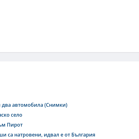
 два автомобила (Снимки)
нско село
към Пирот
ши са натровени, идвал е от България