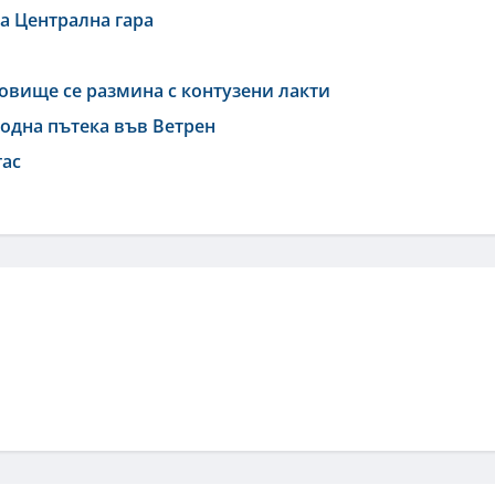
а Централна гара
товище се размина с контузени лакти
одна пътека във Ветрен
гас