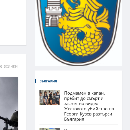
е всички
БЪЛГАРИЯ
Подмамен в капан,
пребит до смърт и
заснет на видео.
Жестокото убийство на
Георги Кузев разтърси
България