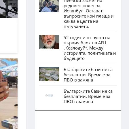
Пеевски заснет на
редовен полет за
Истанбул. Остават
въпросите кой плаща и
каква е целта на
пътуването.
52 години от пуска на
първия блок на АЕЦ
„Козлодуй“. Между
историята, политиката и
бъдещето
Българските бази не са
безплатни. Време е за
ПВО в замяна
Българските бази не са
безплатни. Време е за
ПВО в замяна