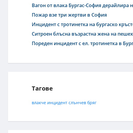
Вагон от влака Бургас-София дерайлира н
Пожар взе три жертви в София
Инцидент с тротинетка на бургаско кръс
Ситроен блъсна възрастна жена на пешех
Пореден инцидент с ел. тротинетка в Бур
Тагове
влакче
инцидент
слънчев бряг