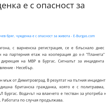
енка е с опасност за
гона, с варненска регистрация, се е блъснало днес
н на партерния етаж на кооперация до х-л "Планета"
 дирекция на МВР в Бургас. Сигналът за инцидента
вление - Несебър.
н мъж от Димитровград. В резултат на пътния инцидент
одишна британска гражданка, която е с политравма,
Л Бургас. Водачът на влакчето е тестван за употреба 
а. Работата по случая продължава.