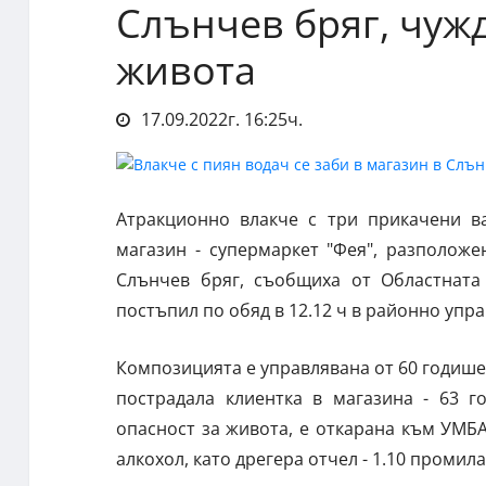
Слънчев бряг, чужд
живота
17.09.2022г. 16:25ч.
Атракционно влакче с три прикачени ва
магазин - супермаркет "Фея", разположе
Слънчев бряг, съобщиха от Областната
постъпил по обяд в 12.12 ч в районно упра
Композицията е управлявана от 60 годише
пострадала клиентка в магазина - 63 г
опасност за живота, е откарана към УМБА
алкохол, като дрегера отчел - 1.10 промил