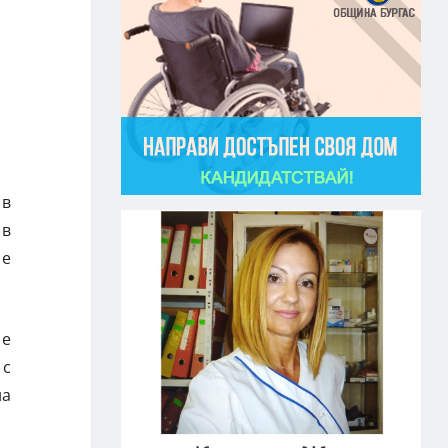
 в
 в
 е
 е
 с
на