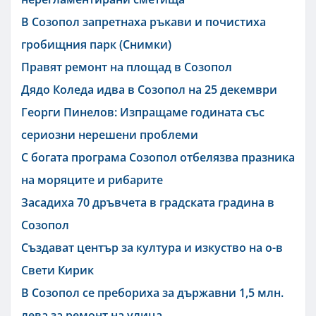
В Созопол запретнаха ръкави и почистиха
гробищния парк (Снимки)
Правят ремонт на площад в Созопол
Дядо Коледа идва в Созопол на 25 декември
Георги Пинелов: Изпращаме годината със
сериозни нерешени проблеми
С богата програма Созопол отбелязва празника
на моряците и рибарите
Засадиха 70 дръвчета в градската градина в
Созопол
Създават център за култура и изкуство на о-в
Свети Кирик
В Созопол се пребориха за държавни 1,5 млн.
лева за ремонт на улица