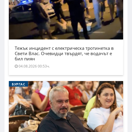
Тежък инцидент с електрическа тротинетка в
Свети Влас. Очевидци твърдят, че водачът е
бил пиян
04.08.2026 00:53ч.
БУРГАС