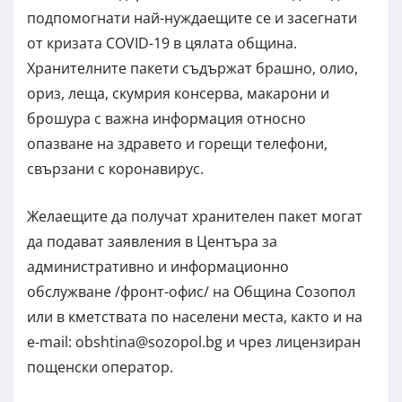
подпомогнати най-нуждаещите се и засегнати
от кризата COVID-19 в цялата община.
Хранителните пакети съдържат брашно, олио,
ориз, леща, скумрия консерва, макарони и
брошура с важна информация относно
опазване на здравето и горещи телефони,
свързани с коронавирус.
Желаещите да получат хранителен пакет могат
да подават заявления в Центъра за
административно и информационно
обслужване /фронт-офис/ на Община Созопол
или в кметствата по населени места, както и на
е-mail:
obshtina@sozopol.bg
и чрез лицензиран
пощенски оператор.