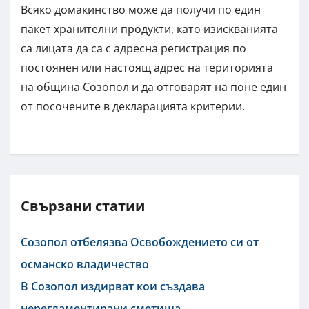
Всяко домакинство може да получи по един
пакет хранителни продукти, като изискванията
са лицата да са с адресна регистрация по
постоянен или настоящ адрес на територията
на община Созопол и да отговарят на поне един
от посочените в декларацията критерии.
Свързани статии
Созопол отбелязва Освобождението си от
османско владичество
В Созопол издирват кои създава
нерегламентирани сметища