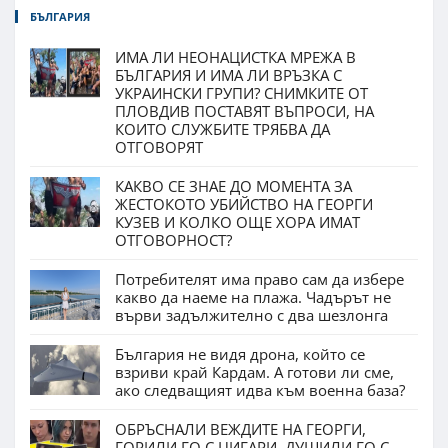
БЪЛГАРИЯ
ИМА ЛИ НЕОНАЦИСТКА МРЕЖА В
БЪЛГАРИЯ И ИМА ЛИ ВРЪЗКА С
УКРАИНСКИ ГРУПИ? СНИМКИТЕ ОТ
ПЛОВДИВ ПОСТАВЯТ ВЪПРОСИ, НА
КОИТО СЛУЖБИТЕ ТРЯБВА ДА
ОТГОВОРЯТ
КАКВО СЕ ЗНАЕ ДО МОМЕНТА ЗА
ЖЕСТОКОТО УБИЙСТВО НА ГЕОРГИ
КУЗЕВ И КОЛКО ОЩЕ ХОРА ИМАТ
ОТГОВОРНОСТ?
Потребителят има право сам да избере
какво да наеме на плажа. Чадърът не
върви задължително с два шезлонга
България не видя дрона, който се
взриви край Кардам. А готови ли сме,
ако следващият идва към военна база?
ОБРЪСНАЛИ ВЕЖДИТЕ НА ГЕОРГИ,
ГОРИЛИ ГО С ЦИГАРИ, ДУШИЛИ ГО С