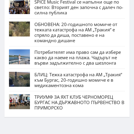
SPICE Music Festival се напълни още по
светло: Вторият ден започна с далеч по-
силна публика
ОБНОВЕНА: 20-годишното момиче от
тежката катастрофа на АМ „Тракия“ е
спряло да диша, поставено е на
командно дишане
Потребителят има право сам да избере
какво да наеме на плажа. Чадърът не
върви задължително с два шезлонга
БЛИЦ: Тежка катастрофа на АМ „Тракия“
към Бургас, 20-годишно момиче е в
медикаментозна кома
ТРИУМФ ЗА ЯХТ КЛУБ ЧЕРНОМОРЕЦ
БУРГАС НА ДЪРЖАВНОТО ПЪРВЕНСТВО В
ПРИМОРСКО