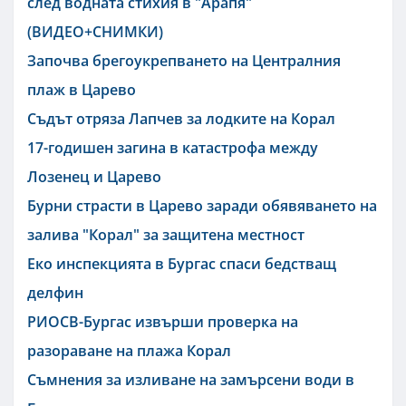
след водната стихия в "Арапя"
(ВИДЕО+СНИМКИ)
Започва брегоукрепването на Централния
плаж в Царево
Съдът отряза Лапчев за лодките на Корал
17-годишен загина в катастрофа между
Лозенец и Царево
Бурни страсти в Царево заради обявяването на
залива "Корал" за защитена местност
Еко инспекцията в Бургас спаси бедстващ
делфин
РИОСВ-Бургас извърши проверка на
разораване на плажа Корал
Съмнения за изливане на замърсени води в