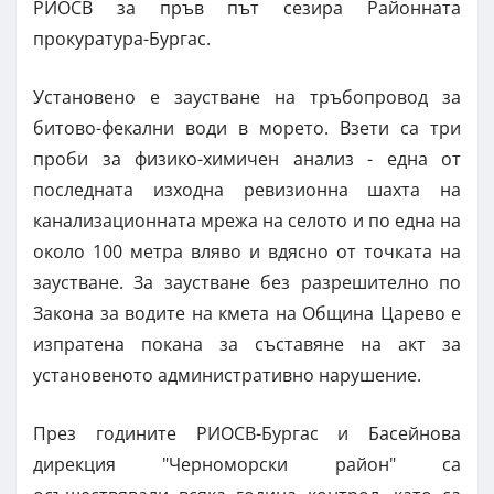
РИОСВ за пръв път сезира Районната
прокуратура-Бургас.
Установено е заустване на тръбопровод за
битово-фекални води в морето. Взети са три
проби за физико-химичен анализ - една от
последната изходна ревизионна шахта на
канализационната мрежа на селото и по една на
около 100 метра вляво и вдясно от точката на
заустване. За заустване без разрешително по
Закона за водите на кмета на Община Царево е
изпратена покана за съставяне на акт за
установеното административно нарушение.
През годините РИОСВ-Бургас и Басейнова
дирекция "Черноморски район" са