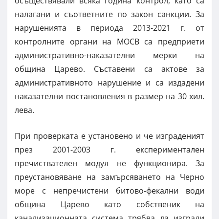
осъществявали всяка година контрол, като са
налагани и съответните по закон санкции. За
нарушенията в периода 2013-2021 г. от
контролните органи на МОСВ са предприети
административно-наказателни мерки на
община Царево. Съставени са актове за
административното нарушение и са издадени
наказателни постановления в размер на 30 хил.
лева.
При проверката е установено и че изграденият
през 2001-2003 г. експериментален
пречиствателен модул не функционира. За
преустановяване на замърсяването на Черно
море с непречистени битово-фекални води
община Царево като собственик на
канализационната система трябва да изгради