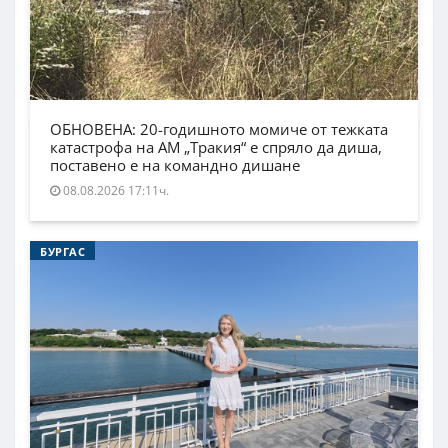
ОБНОВЕНА: 20-годишното момиче от тежката
катастрофа на АМ „Тракия“ е спряло да диша,
поставено е на командно дишане
08.08.2026 17:11ч.
БУРГАС