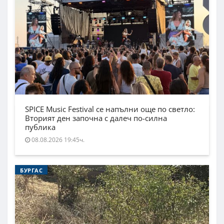
SPICE Music Festival се напълни още по светло:
Вторият ден започна с далеч по-силна
публика
08.08.2026 19:45ч.
БУРГАС