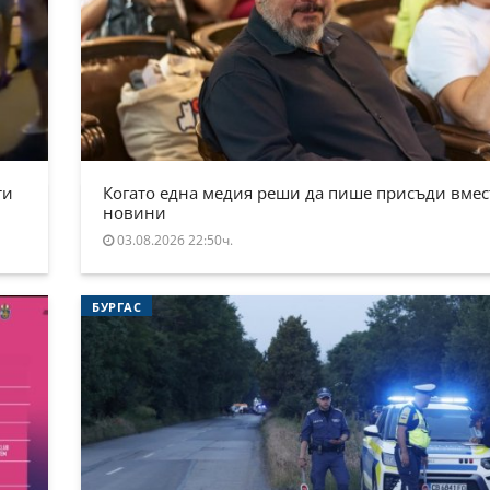
ти
Когато една медия реши да пише присъди вмес
новини
03.08.2026 22:50ч.
БУРГАС