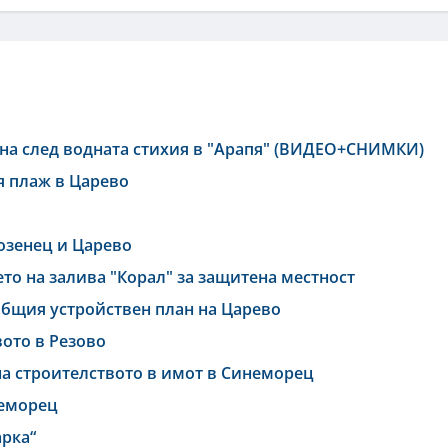
ана след водната стихия в "Арапя" (ВИДЕО+СНИМКИ)
я плаж в Царево
озенец и Царево
то на залива "Корал" за защитена местност
общия устройствен план на Царево
вото в Резово
на строителството в имот в Синеморец
неморец
арка“