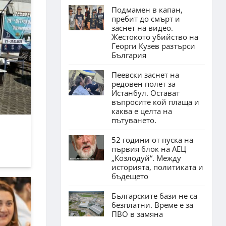
Подмамен в капан,
пребит до смърт и
заснет на видео.
Жестокото убийство на
Георги Кузев разтърси
България
Пеевски заснет на
редовен полет за
Истанбул. Остават
въпросите кой плаща и
каква е целта на
пътуването.
52 години от пуска на
първия блок на АЕЦ
„Козлодуй“. Между
историята, политиката и
бъдещето
Българските бази не са
безплатни. Време е за
ПВО в замяна