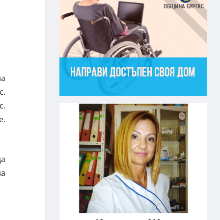
на
с.
с.
е.
да
на