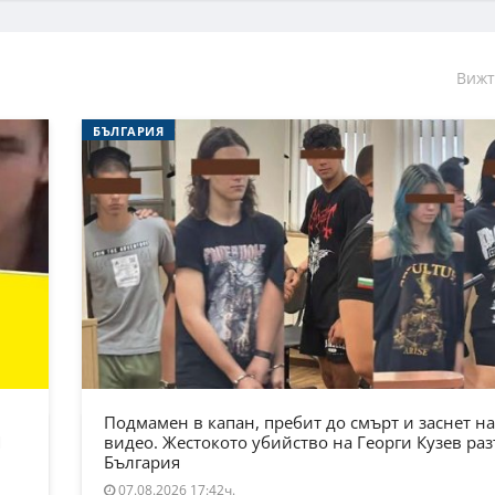
Вижт
БЪЛГАРИЯ
Подмамен в капан, пребит до смърт и заснет на
Я
видео. Жестокото убийство на Георги Кузев ра
България
07.08.2026 17:42ч.