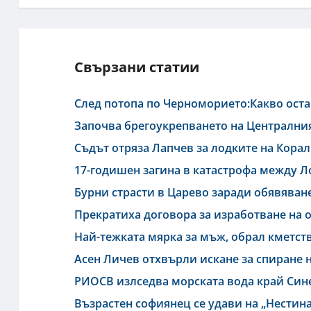
Свързани статии
След потопа по Черноморието:Какво ост
Започва брегоукрепването на Централни
Съдът отряза Лапчев за лодките на Корал
17-годишен загина в катастрофа между Л
Бурни страсти в Царево заради обявяване
Прекратиха договора за изработване на 
Най-тежката мярка за мъж, обрал кметст
Асен Личев отхвърли искане за спиране 
РИОСВ излседва морската вода край Си
Възрастен софиянец се удави на „Нестин