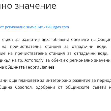
лно значение
 съвет за развитие бяха обявени обектите на Общи
 на пречиствателна станция за отпадъчни води, 
ие на пречиствателна станция за отпадъчни води, 
икъл на гр. Ахтопол“, за обекти с регионално значени
 на общината Георги Лапчев.
вани още плановете за интегрирано развитие за перио
Община Созопол, одобрени от общинските съвети 