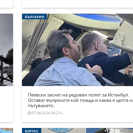
БЪЛГАРИЯ
Пеевски заснет на редовен полет за Истанбул.
Остават въпросите кой плаща и каква е целта н
пътуването.
07.08.2026 08:27ч.
БУРГАС