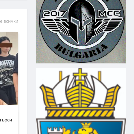
е всички
зтърси