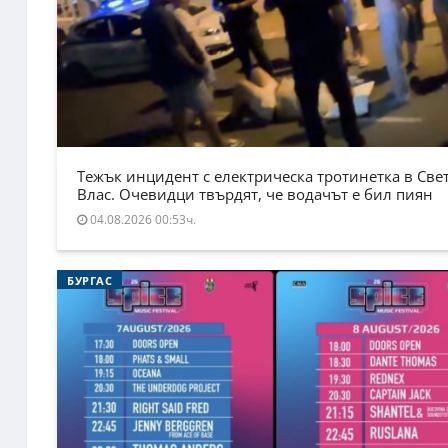
Тежък инцидент с електрическа тротинетка в Све
Влас. Очевидци твърдят, че водачът е бил пиян
04.08.2026 00:53ч.
БУРГАС