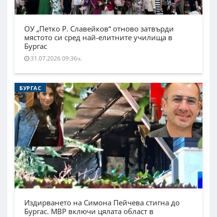
ОУ „Петко Р. Славейков“ отново затвърди
мястото си сред най-елитните училища в
Бургас
31.07.2026 09:36ч.
БУРГАС
Издирването на Симона Пейчева стигна до
Бургас. МВР включи цялата област в