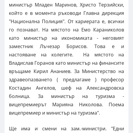
министър Младен Маринов, Христо Терзийски,
който е в момента ръководи Главна дирекция
"Национална Полиция". От кариерата е, всички
го познават. На мястото на Емо Караниколов
като министър на икономиката - неговият
заместник Лъчезар Борисов. Това е и
настояване на колегите. На мястото на
Владислав Горанов като министър на финансите
връщаме Кирил Ананиев. За Министерство на
здравеопазването ( предлагаме ) професор
Костадин Ангелов, шеф на Александровска
болница. За министър на туризма -
вицепремиерът Марияна Николова. Поема
вицепремиер и министър на туризма".
Ще има и смени на зам.-министри. "Едни