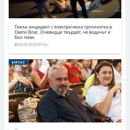
Тежък инцидент с електрическа тротинетка в
Свети Влас. Очевидци твърдят, че водачът е
бил пиян
04.08.2026 00:53ч.
БУРГАС