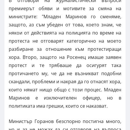
В отговори на журналистически въпроси
премиерът обяви и мотивите за смяна на
министрите: "Младен Маринов го сменяме,
защото, аз съм убеден от това, което знам, че
някои от действията на полицията по време на
протеста не отговарят категорично на моето
разбиране за отношение към протестиращи
хора. Второ, защото на Росенец имаше заявен
протест и те трябваше да осигурят така
протичането му, че да не възникват подобни
скандали, проблеми и накрая да го отнасят хора,
които нямат нищо общо с този процес. Младен
Маринов е изключителен офицер, но в
политиката има грешки, които се наказват.
Министър Горанов безспорно постигна много,
но и аз не можах да си отговоря на въпроса