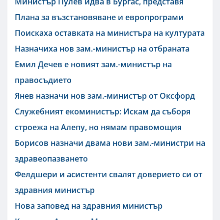
Министър Пулев идва в Бургас, представя
Плана за възстановяване и европрограми
Поискаха оставката на министъра на културата
Назначиха нов зам.-министър на отбраната
Емил Дечев е новият зам.-министър на
правосъдието
Янев назначи нов зам.-министър от Оксфорд
Служебният екоминистър: Искам да съборя
строежа на Алепу, но нямам правомощия
Борисов назначи двама нови зам.-министри на
здравеопазването
Фелдшери и асистенти свалят доверието си от
здравния министър
Нова заповед на здравния министър