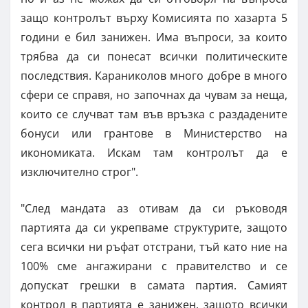
защо контролът върху Комисията по хазарта 5
години е бил занижен. Има въпроси, за които
трябва да си понесат всички политическите
последствия. Караниколов много добре в много
сфери се справя, но започнах да чувам за неща,
които се случват там във връзка с раздадените
бонуси или грантове в Министерство на
икономиката. Искам там контролът да е
изключително строг".
"След мандата аз отивам да си ръководя
партията да си укрепваме структурите, защото
сега всички ни ръфат отстрани, тъй като ние на
100% сме ангажирани с правителство и се
допускат грешки в самата партия. Самият
контрол в партията е занижен, защото всички