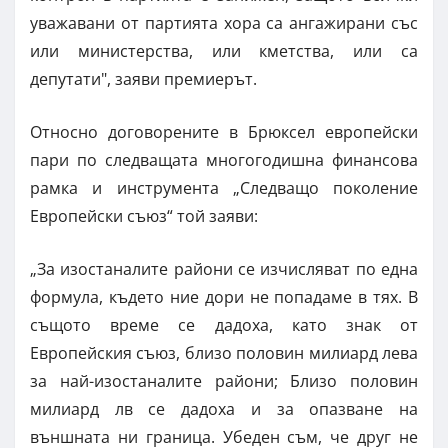
уважавани от партията хора са ангажирани със
или министерства, или кметства, или са
депутати", заяви премиерът.
Относно договорените в Брюксел европейски
пари по следващата многогодишна финансова
рамка и инструмента „Следващо поколение
Европейски съюз“ той заяви:
„За изостаналите райони се изчисляват по една
формула, където ние дори не попадаме в тях. В
същото време се дадоха, като знак от
Европейския съюз, близо половин милиард лева
за най-изостаналите райони; Близо половин
милиард лв се дадоха и за опазване на
външната ни граница. Убеден съм, че друг не