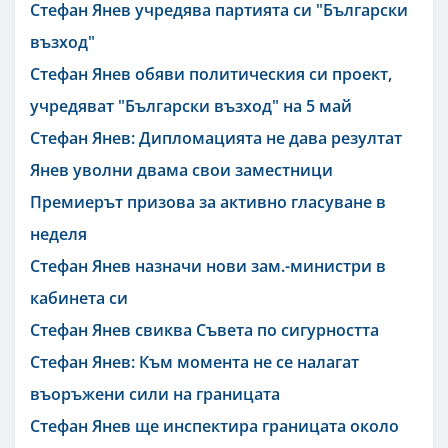
Стефан Янев учредява партията си "Български
възход"
Стефан Янев обяви политическия си проект,
учредяват "Български възход" на 5 май
Стефан Янев: Дипломацията не дава резултат
Янев уволни двама свои заместници
Премиерът призова за активно гласуване в
неделя
Стефан Янев назначи нови зам.-министри в
кабинета си
Стефан Янев свиква Съвета по сигурността
Стефан Янев: Към момента не се налагат
въоръжени сили на границата
Стефан Янев ще инспектира границата около