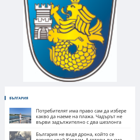
БЪЛГАРИЯ
Потребителят има право сам да избере
какво да наеме на плажа. Чадърът не
върви задължително с два шезлонга
България не видя дрона, който се
взриви край Кардам. А готови ли сме,