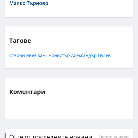
Малко Търново
Тагове
Стефан Янев
зам.-министър
Александър Пулев
Коментари
Още от последните новини
Вижте всички