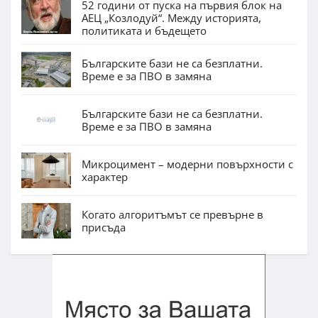
52 години от пуска на първия блок на
АЕЦ „Козлодуй“. Между историята,
политиката и бъдещето
Българските бази не са безплатни.
Време е за ПВО в замяна
Българските бази не са безплатни.
Време е за ПВО в замяна
Микроцимент – модерни повърхности с
характер
Когато алгоритъмът се превърне в
присъда