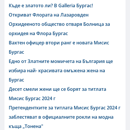
Къде е златото ли? В Galleria Бургас!
Откриват Флората на Лазаровден
Орхидееното общество отваря Болница за
орхидея на Флора Бургас
Вахтен офицер втори ранг е новата Мисис
Бургас
Едно от Златните момичета на България ще
избира най- красивата омъжена жена на
Бургас
Десет смели жени ще се борят за титлата
Мисис Бургас 2024 г
Претендентките за титлата Мисис Бургас 2024 г
заблестяват в официалните рокли на модна
къща „Тонена"