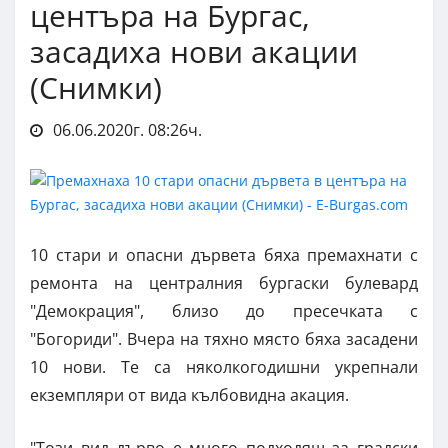
центъра на Бургас,
засадиха нови акации
(Снимки)
06.06.2020г. 08:26ч.
10 стари и опасни дървета бяха премахнати с
ремонта на централния бургаски булевард
"Демокрация", близо до пресечката с
"Богориди". Вчера на тяхно място бяха засадени
10 нови. Те са няколкогодишни укрепнали
екземпляри от вида кълбовидна акация.
"Този вид дърво е много подходящ за градски