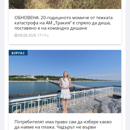
ОБНОВЕНА: 20-годишното момиче от тежката
катастрофа на АМ „Тракия“ е спряло да диша,
поставено е на командно дишане
08.08.2026 17:11ч.
БУРГАС
Потребителят има право сам да избере какво
да наеме на плажа. Чадърът не върви