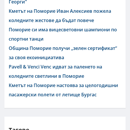
Георги"
Кметът на Поморие Иван Алексиев пожела
коледните жестове да бъдат повече
Поморие си има вицесветовни шампиони по
спортни танци
Община Поморие получи „зелен сертификат“
за своя екоинициатива
Pavell & Venci Venc идват за паленето на
коледните светлини в Поморие
Кметът на Поморие настоява за целогодишни
пасажерски полети от летище Бургас
Тагове