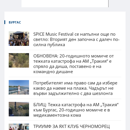
БУРГАС
SPICE Music Festival се напълни още по
светло: Вторият ден започна с далеч по-
силна публика
ОБНОВЕНА: 20-годишното момиче от
тежката катастрофа на АМ „Тракия“ е
спряло да диша, поставено е на
командно дишане
Потребителят има право сам да избере
какво да наеме на плажа. Чадърът не
върви задължително с два шезлонга
БЛИЦ: Тежка катастрофа на АМ „Тракия“
към Бургас, 20-годишно момиче е в
медикаментозна кома
ТРИУМФ ЗА ЯХТ КЛУБ ЧЕРНОМОРЕЦ