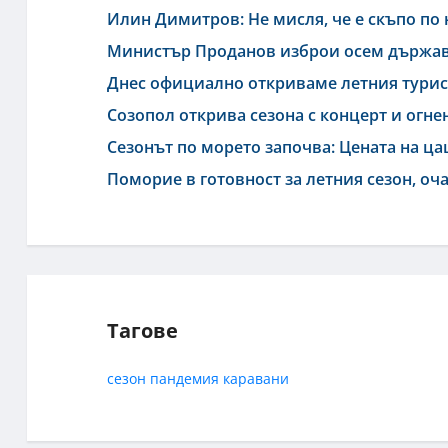
Илин Димитров: Не мисля, че е скъпо по 
Министър Проданов изброи осем държави
Днес официално откриваме летния турис
Созопол открива сезона с концерт и огне
Сезонът по морето започва: Цената на цац
Поморие в готовност за летния сезон, оч
Тагове
сезон
пандемия
каравани