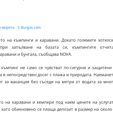
то на къмпинги и каравани. Докато големите хотелс
при запълване на базата си, къмпингите отчит
аравани и бунгала, съобщава NOVA.
 къмпинг не само се чувстват по-сигурни и защитени
са в непосредствен досег с плажа и природата. Наемане
нт за ваканция без съседи на метри от водата за мно
о на каравани и кемпери под наем цените на услуга
, като обикновено се плаща депозит в размер на около