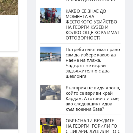
КАКВО СЕ ЗНАЕ ДО
МОМЕНТА ЗА
ЖЕСТОКОТО УБИЙСТВО
НА ГЕОРГИ КУЗЕВ И
КОЛКО ОЩЕ ХОРА ИМАТ
ОТГОВОРНОСТ?
Потребителят има право
сам да избере какво да
наеме на плажа.
Чадърът не върви
задължително с два
шезлонга
България не видя дрона,
който се взриви край
Кардам. А готови ли сме,
ако следващият идва
към военна база?
ОБРЪСНАЛИ ВЕЖДИТЕ
НА ГЕОРГИ, ГОРИЛИ ГО
С ЦИГАРИ, ДУШИЛИ ГО С