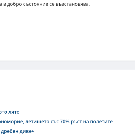
а в добро състояние се възстановява.
ото лято
номорие, летището със 70% ръст на полетите
и дребен дивеч