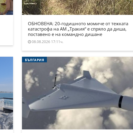
ОБНОВЕНА: 20-годишното момиче от тежката
катастрофа на АМ „Тракия“ е спряло да диша,
поставено е на командно дишане
08.08.2026 17:11ч.
БЪЛГАРИЯ