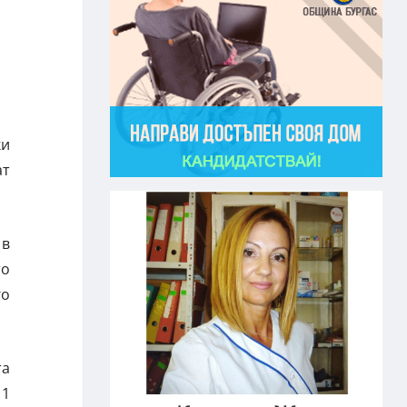
ки
ат
 в
то
го
та
 1