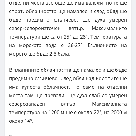
отделни места все още ще има валежи, но те ще
спрат, облачността ще намалее и след обяд ще
бъде предимно слънчево. Ще духа умерен
север-североизточен вятър. Максималните
температури ще са от 25° до 28°. Температурата
на морската вода е 26-27°. Вълнението на
морето ще бъде 2-3 бала.
В планините облачността ще намалее и ще бъде
предимно слънчево. След обяд над Родопите ще
има купеста облачност, но само на отделни
места там ще превали. Ще духа слаб до умерен
северозападен вятър. Максималната
температура на 1200 м ще е около 22°, на 2000 м
около 14°.