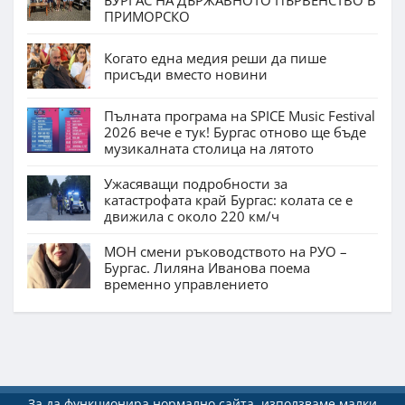
ПРИМОРСКО
Когато една медия реши да пише
присъди вместо новини
Пълната програма на SPICE Music Festival
2026 вече е тук! Бургас отново ще бъде
музикалната столица на лятото
Ужасяващи подробности за
катастрофата край Бургас: колата се е
движила с около 220 км/ч
МОН смени ръководството на РУО –
Бургас. Лиляна Иванова поема
временно управлението
За да функционира нормално сайта, използваме малки