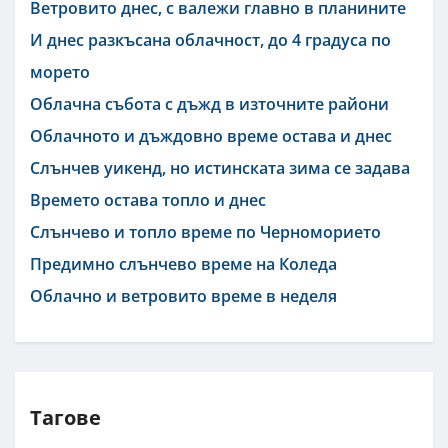
Ветровито днес, с валежи главно в планините
И днес разкъсана облачност, до 4 градуса по
морето
Облачна събота с дъжд в източните райони
Облачното и дъждовно време остава и днес
Слънчев уикенд, но истинската зима се задава
Времето остава топло и днес
Слънчево и топло време по Черноморието
Предимно слънчево време на Коледа
Облачно и ветровито време в неделя
Тагове