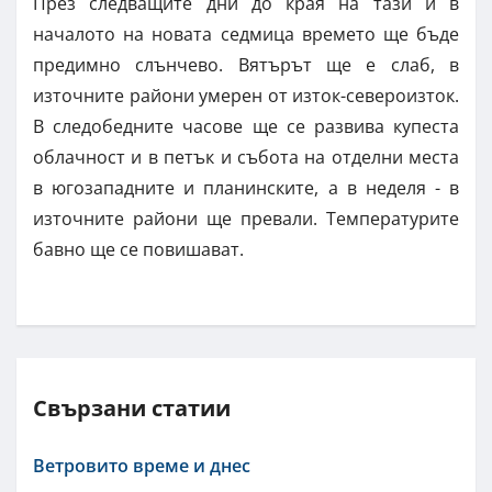
През следващите дни до края на тази и в
началото на новата седмица времето ще бъде
предимно слънчево. Вятърът ще е слаб, в
източните райони умерен от изток-североизток.
В следобедните часове ще се развива купеста
облачност и в петък и събота на отделни места
в югозападните и планинските, а в неделя - в
източните райони ще превали. Температурите
бавно ще се повишават.
Свързани статии
Ветровито време и днес