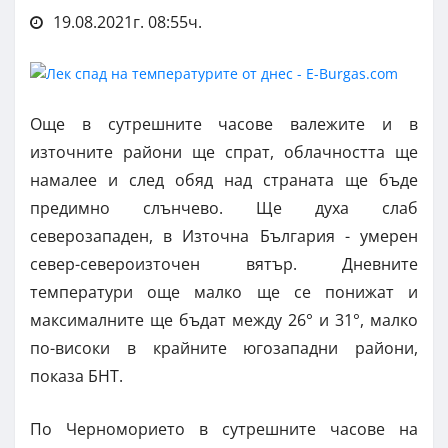
19.08.2021г. 08:55ч.
Още в сутрешните часове валежите и в
източните райони ще спрат, облачността ще
намалее и след обяд над страната ще бъде
предимно слънчево. Ще духа слаб
северозападен, в Източна България - умерен
север-североизточен вятър. Дневните
температури още малко ще се понижат и
максималните ще бъдат между 26° и 31°, малко
по-високи в крайните югозападни райони,
показа БНТ.
По Черноморието в сутрешните часове на