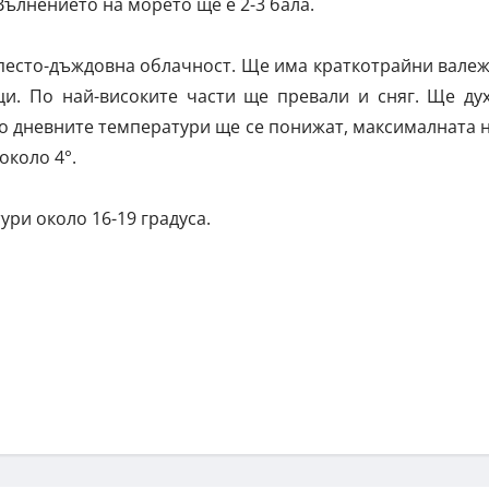
Вълнението на морето ще е 2-3 бала.
упесто-дъждовна облачност. Ще има краткотрайни вале
ци. По най-високите части ще превали и сняг. Ще ду
го дневните температури ще се понижат, максималната 
около 4°.
ури около 16-19 градуса.