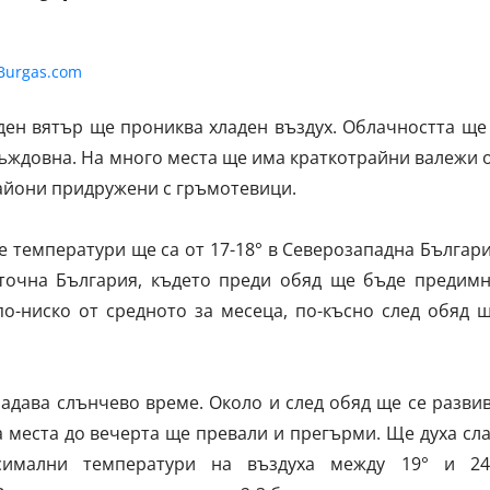
ден вятър ще прониква хладен въздух. Облачността ще
дъждовна. На много места ще има краткотрайни валежи 
райони придружени с гръмотевици.
 температури ще са от 17-18° в Северозападна Българ
зточна България, където преди обяд ще бъде предим
о-ниско от средното за месеца, по-късно след обяд 
дава слънчево време. Около и след обяд ще се разви
а места до вечерта ще превали и прегърми. Ще духа сл
симални температури на въздуха между 19° и 24