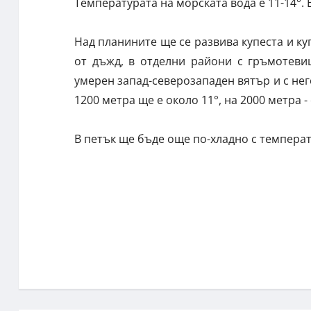
Температурата на морската вода е 11-14°. 
Над планините ще се развива купеста и к
от дъжд, в отделни райони с гръмотеви
умерен запад-северозападен вятър и с не
1200 метра ще е около 11°, на 2000 метра - 
В петък ще бъде още по-хладно с температ