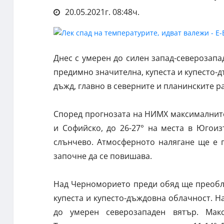
20.05.2021г. 08:48ч.
Днес с умерен до силен запад-северозапа
предимно значителна, купеста и купесто-
дъжд, главно в северните и планинските 
Според прогнозата на НИМХ максималните
и Софийско, до 26-27° на места в Югои
слънчево. Атмосферното налягане ще е п
започне да се повишава.
Над Черноморието преди обяд ще преобла
купеста и купесто-дъждовна облачност. Н
до умерен северозападен вятър. Мак