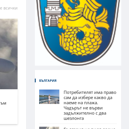
е всички
БЪЛГАРИЯ
Потребителят има право
сам да избере какво да
наеме на плажа.
към
Чадърът не върви
задължително с два
шезлонга