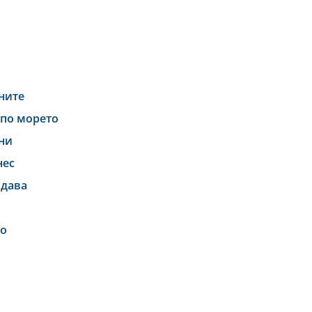
ините
 по морето
они
нес
адава
то