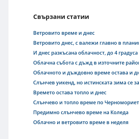
Свързани статии
Ветровито време и днес
Ветровито днес, с валежи главно в план
И днес разкъсана облачност, до 4 градуса
Облачна събота с дъжд в източните рай
Облачното и дъждовно време остава и д
Слънчев уикенд, но истинската зима се з
Времето остава топло и днес
Слънчево и топло време по Черноморие
Предимно слънчево време на Коледа
Облачно и ветровито време в неделя