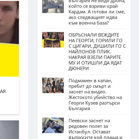
България не видя дрона,
който се взриви край
Кардам. А готови ли сме,
ако следващият идва
към военна база?
ОБРЪСНАЛИ ВЕЖДИТЕ
НА ГЕОРГИ, ГОРИЛИ ГО
С ЦИГАРИ, ДУШИЛИ ГО С
НАЙЛОНОВ ПЛИК.
НАКРАЯ ВЗЕЛИ ПАРИТЕ
МУ И ОТИШЛИ ДА ЯДАТ
ДЮНЕРИ
Подмамен в капан,
пребит до смърт и
АЯ
заснет на видео.
Жестокото убийство на
Георги Кузев разтърси
България
Пеевски заснет на
редовен полет за
Истанбул. Остават
въпросите кой плаща и