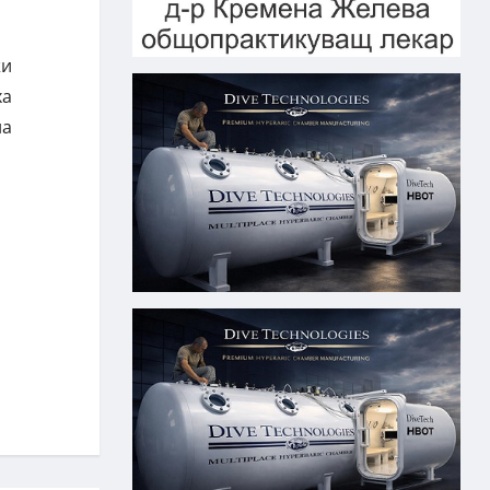
жи
ха
на