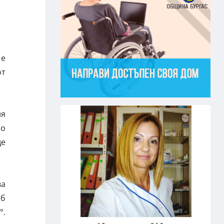
 е
от
ия
но
ще
ва
аб
°.