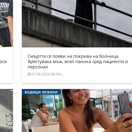
Смъртта се появи на покрива на болница.
ърси
Арестуваха мъж, всял паника сред пациенти и
персонал
07.08.2026 08:59ч.
ВОДЕЩИ НОВИНИ