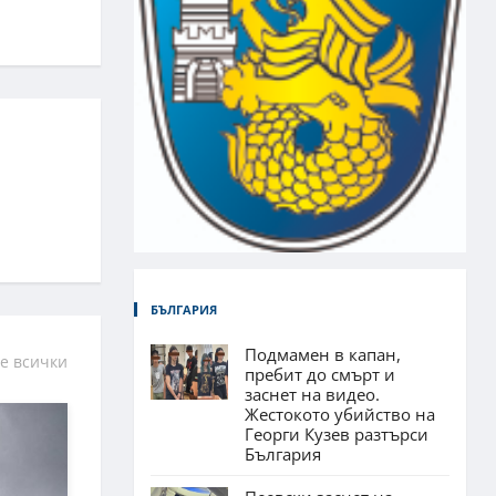
БЪЛГАРИЯ
Подмамен в капан,
е всички
пребит до смърт и
заснет на видео.
Жестокото убийство на
Георги Кузев разтърси
България