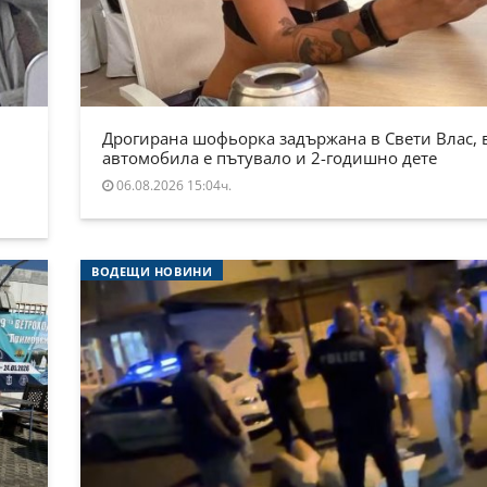
Дрогирана шофьорка задържана в Свети Влас, 
автомобила е пътувало и 2-годишно дете
06.08.2026 15:04ч.
ВОДЕЩИ НОВИНИ