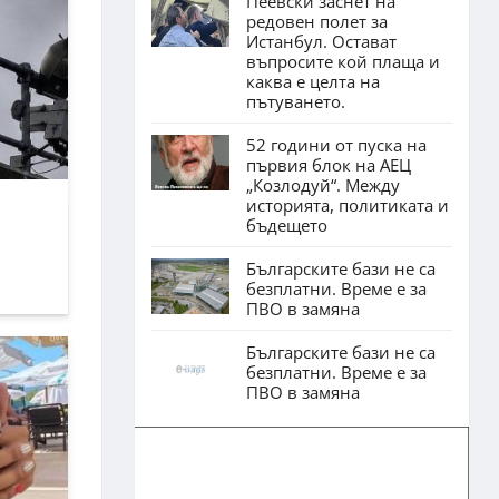
Пеевски заснет на
редовен полет за
Истанбул. Остават
въпросите кой плаща и
каква е целта на
пътуването.
52 години от пуска на
първия блок на АЕЦ
„Козлодуй“. Между
историята, политиката и
бъдещето
Българските бази не са
безплатни. Време е за
ПВО в замяна
Българските бази не са
безплатни. Време е за
ПВО в замяна