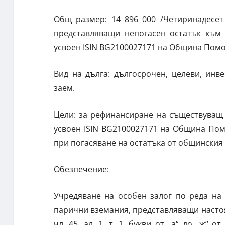
Общ размер: 14 896 000 /Четиринадесет
представляващи непогасен остатък към 
усвоен ISIN BG2100027171 на Община Пом
Вид на дълга: дългосрочен, целеви, инв
заем.
Цели: за рефинансиране на съществуващ
усвоен ISIN BG2100027171 на Община Пом
при погасяване на остатъка от общинския
Обезпечение:
Учредяване на особен залог по реда на
парични вземания, представляващи насто
чл. 45, ал. 1, т. 1, букви от „а“ до „ж“