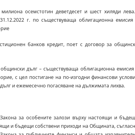
 милиона осемстотин деветдесет и шест хиляди лева.
31.12.2022 г. по съществуваща облигационна емисия
орие
естиционен банков кредит, поет с договор за общинс
 общински дълг – съществуваща облигационна емисия
орие, с цел постигане на по-изгодни финансови услов
 дълг и ежемесечно погасяване на дължимата лихва.
 Закона за особените залози върху настоящи и бъде
ящи и бъдещи собствени приходи на Общината, съглас
 от Закона за публичните финанси и общата изравнител