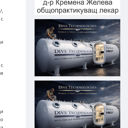
/,
 с
ки
 с
ия
щи
но
на