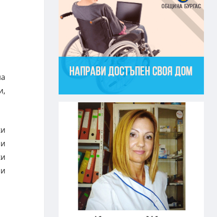
на
и,
ки
ни
ки
 и