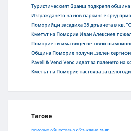
Туристическият бранш подкрепя община 
Изграждането на нов паркинг е сред при
Поморийци засадиха 35 дръвчета в кв. "
Кметът на Поморие Иван Алексиев пожел
Поморие си има вицесветовни шампиони
Община Поморие получи „зелен сертифик
Pavell & Venci Venc идват за паленето на
Кметът на Поморие настоява за целогод
Тагове
поморие
обществено обсъждане
дълг