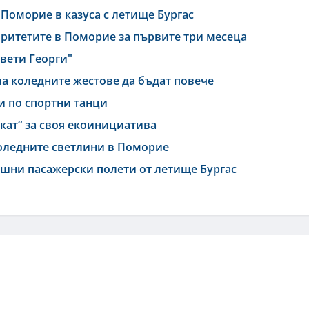
Поморие в казуса с летище Бургас
оритетите в Поморие за първите три месеца
Свети Георги"
а коледните жестове да бъдат повече
 по спортни танци
ат“ за своя екоинициатива
 коледните светлини в Поморие
ишни пасажерски полети от летище Бургас