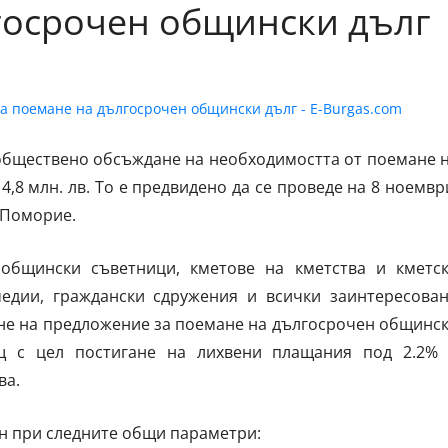
госрочен общински дълг
обществено обсъждане на необходимостта от поемане 
4,8 млн. лв. То е предвидено да се проведе на 8 ноемвр
а Поморие.
общински съветници, кметове на кметства и кметс
едии, граждански сдружения и всички заинтересова
не на предложение за поемане на дългосрочен общинс
щ с цел постигане на лихвени плащания под 2.2%
ва.
н при следните общи параметри: