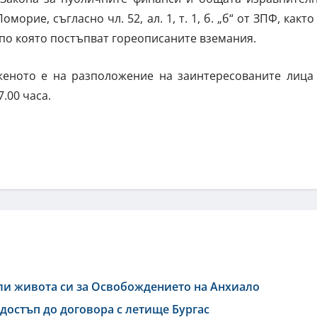
рие, съгласно чл. 52, ал. 1, т. 1, б. „б“ от ЗПФ, както
 по която постъпват гореописаните вземания.
еното е на разположение на заинтересованите лица
.00 часа.
ли живота си за Освобождението на Анхиало
достъп до договора с летище Бургас