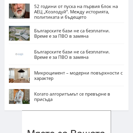
52 години от пуска на първия блок на
АЕЦ „Козлодуй“. Между историята,
политиката и бъдещето
Българските бази не са безплатни.
Време е за ПВО в замяна
Българските бази не са безплатни.
Време е за ПВО в замяна
Микроцимент – модерни повърхности с
характер
Когато алгоритъмът се превърне в
присъда