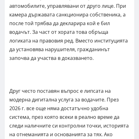
автомобилите, управлявани от друго лице. При
камера държавата санкционира собственика, а
после той трябва да декларира кой е бил
водачът. За част от хората това обръща
логиката на правовия ред. Вместо институцията
да установява нарушителя, гражданинът
започва да участва в доказването.
Друг често поставян въпрос е липсата на
модерна дигитална услуга за водачите. През
2026 г. все още няма достатъчно удобна
система, през която всеки в реално време да
следи наличните си контролни точки, историята
на отнеманията и основанията за тях. Ако