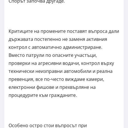
Спорът започва другаде.
Критиците на промените поставят въпроса дали
държавата постепенно не заменя активния
контрол с автоматично администриране.
Вместо патрули по опасните участъци,
проверки на агресивни водачи, контрол върху
технически неизправни автомобили и реална
превенция, все по-често виждаме камери,
електронни фишове и прехвърляне на
процедурите към гражданите.
Особено остро стои въпросът при