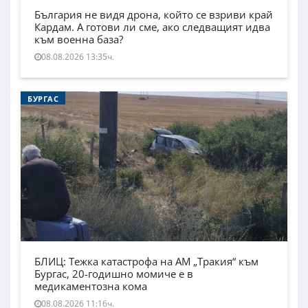
България не видя дрона, който се взриви край
Кардам. А готови ли сме, ако следващият идва
към военна база?
08.08.2026 13:35ч.
БУРГАС
БЛИЦ: Тежка катастрофа на АМ „Тракия“ към
Бургас, 20-годишно момиче е в
медикаментозна кома
08.08.2026 11:16ч.