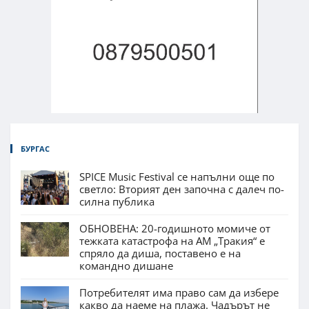
БУРГАС
SPICE Music Festival се напълни още по
светло: Вторият ден започна с далеч по-
силна публика
ОБНОВЕНА: 20-годишното момиче от
тежката катастрофа на АМ „Тракия“ е
спряло да диша, поставено е на
командно дишане
Потребителят има право сам да избере
какво да наеме на плажа. Чадърът не