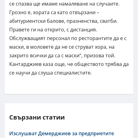
се спазва ще имаме намаляване на случаите.
Грозно е, хората са като отвързани –
абитуриентски балове, празненства, сватби.
Правете ги на открито, с дистанция.
Обслужващият персонал по ресторантите да е с
маски, в моловете да не се струват хора, на
закрито всички да са с маски“, призова той.
Кантарджиев каза още, че обществото трябва да
се научи да слуша специалистите.
Свързани статии
Изслушват Демерджиев за предприетите