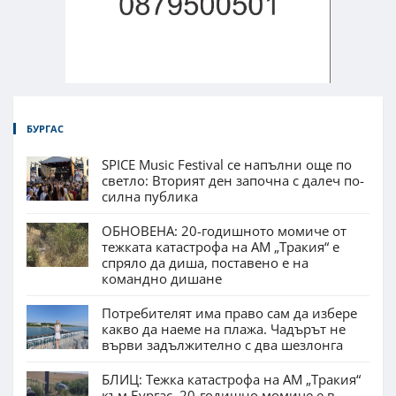
БУРГАС
SPICE Music Festival се напълни още по
светло: Вторият ден започна с далеч по-
силна публика
ОБНОВЕНА: 20-годишното момиче от
тежката катастрофа на АМ „Тракия“ е
спряло да диша, поставено е на
командно дишане
Потребителят има право сам да избере
какво да наеме на плажа. Чадърът не
върви задължително с два шезлонга
БЛИЦ: Тежка катастрофа на АМ „Тракия“
към Бургас, 20-годишно момиче е в