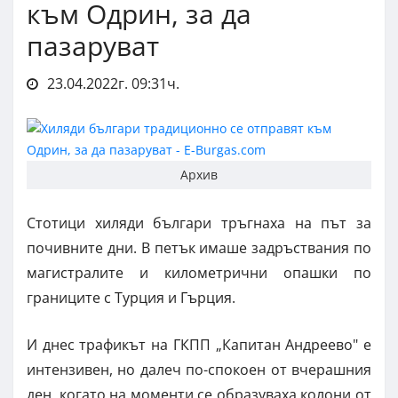
към Одрин, за да
пазаруват
23.04.2022г. 09:31ч.
Архив
Стотици хиляди българи тръгнаха на път за
почивните дни. В петък имаше задръствания по
магистралите и километрични опашки по
границите с Турция и Гърция.
И днес трафикът на ГКПП „Капитан Андреево" е
интензивен, но далеч по-спокоен от вчерашния
ден, когато на моменти се образуваха колони от