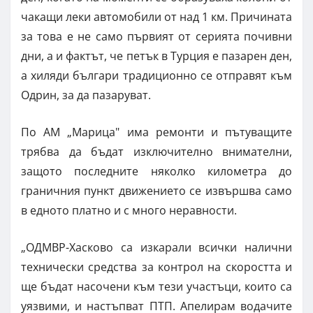
чакащи леки автомобили от над 1 км. Причината
за това е не само първият от серията почивни
дни, а и фактът, че петък в Турция е пазарен ден,
а хиляди българи традиционно се отправят към
Одрин, за да пазаруват.
По АМ „Марица" има ремонти и пътуващите
трябва да бъдат изключително внимателни,
защото последните няколко километра до
граничния пункт движението се извършва само
в едното платно и с много неравности.
„ОДМВР-Хасково са изкарали всички налични
технически средства за контрол на скоростта и
ще бъдат насочени към тези участъци, които са
уязвими, и настъпват ПТП. Апелирам водачите