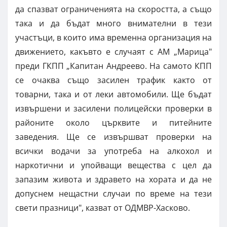
да спазват ограниченията на скоростта, а също
така и да бъдат много внимателни в тези
участъци, в които има временна организация на
движението, какъвто е случаят с АМ „Марица"
преди ГКПП „Капитан Андреево. На самото КПП
се очаква също засилен трафик както от
товарни, така и от леки автомобили. Ще бъдат
извършени и засилени полицейски проверки в
районите около църквите и питейните
заведения. Ще се извършват проверки на
всички водачи за употреба на алкохол и
наркотични и упойващи вещества с цел да
запазим живота и здравето на хората и да не
допуснем нещастни случаи по време на тези
свети празници", казват от ОДМВР-Хасково.