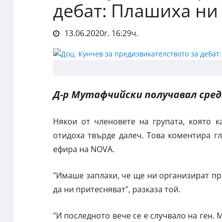
дебат: Плашиха ни 
13.06.2020г. 16:29ч.
Д-р Мутафчийски получавал сре
Някои от членовете на групата, която 
отидоха твърде далеч. Това коментира г
ефира на NOVA.
"Имаше заплахи, че ще ни организират про
да ни притесняват", разказа той.
"И последното вече се е случвало на ген.