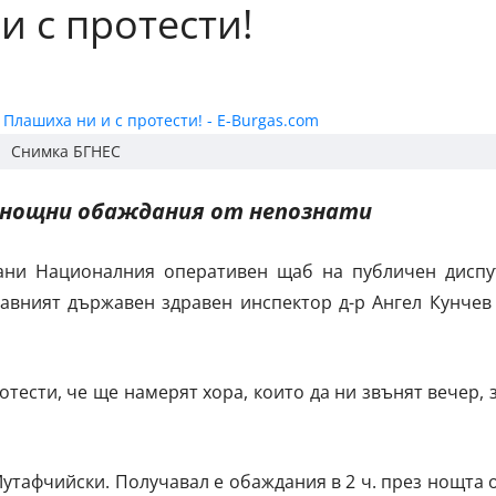
и с протести!
Снимка БГНЕС
днощни обаждания от непознати
кани Националния оперативен щаб на публичен диспу
лавният държавен здравен инспектор д-р Ангел Кунчев
тести, че ще намерят хора, които да ни звънят вечер, 
 Мутафчийски. Получавал е обаждания в 2 ч. през нощта 