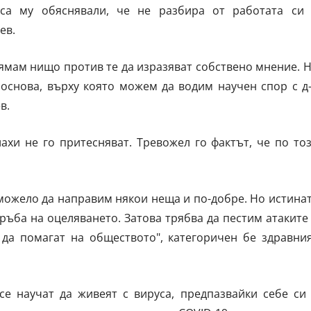
са му обяснявали, че не разбира от работата си
ев.
нямам нищо против те да изразяват собствено мнение. 
 основа, върху която можем да водим научен спор с д
в.
ахи не го притесняват. Тревожел го фактът, че по то
 можело да направим някои неща и по-добре. Но истина
ръба на оцеляването. Затова трябва да пестим атаките
 да помагат на обществото", категоричен бе здравни
се научат да живеят с вируса, предпазвайки себе си