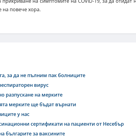
 прикриване на симптомите на COVID-19, за да отидат 
е на повече хора.
га, за да не пълним пак болниците
 респираторен вирус
о разпускане на мерките
ята мерките ще бъдат върнати
иците у нас
синационни сертификати на пациенти от Несебър
на българите за ваксините