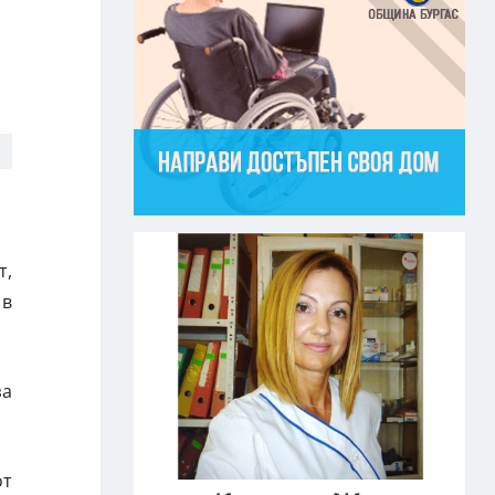
т,
 в
за
от