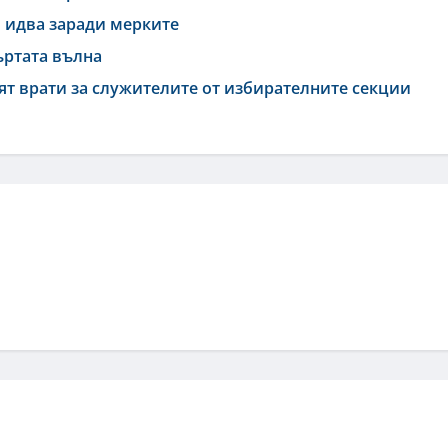
в идва заради мерките
ъртата вълна
рят врати за служителите от избирателните секции