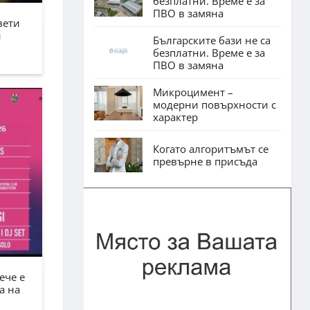
безплатни. Време е за
ПВО в замяна
вети
н
Българските бази не са
безплатни. Време е за
ПВО в замяна
Микроцимент –
модерни повърхности с
характер
Когато алгоритъмът се
превърне в присъда
ече е
а на