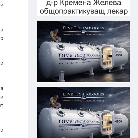
 и
Но
-р
зи
та
 и
ят
 и