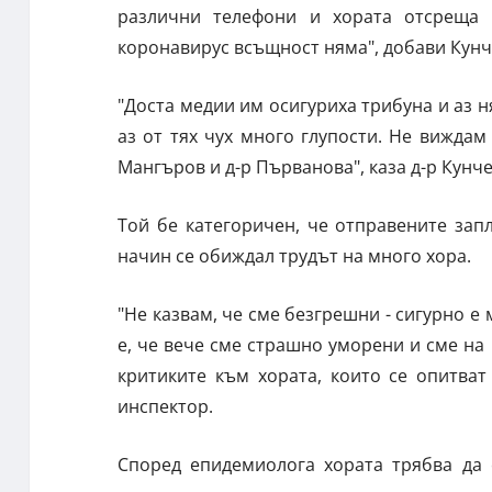
различни телефони и хората отсреща 
коронавирус всъщност няма", добави Кунч
"Доста медии им осигуриха трибуна и аз 
аз от тях чух много глупости. Не виждам
Мангъров и д-р Първанова", каза д-р Кунче
Той бе категоричен, че отправените запл
начин се обиждал трудът на много хора.
"Не казвам, че сме безгрешни - сигурно е
е, че вече сме страшно уморени и сме на 
критиките към хората, които се опитват
инспектор.
Според епидемиолога хората трябва да 