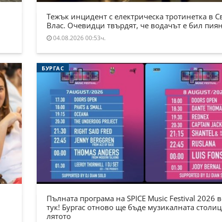
Тежък инцидент с електрическа тротинетка в С
Влас. Очевидци твърдят, че водачът е бил пия
04.08.2026 00:53ч.
БУРГАС
Пълната програма на SPICE Music Festival 2026 в
тук! Бургас отново ще бъде музикалната столиц
лятото