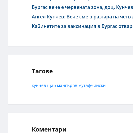
Бургас вече е червената зона, доц. Кунче
Ангел Кунчев: Вече сме в разгара на четв
Кабинетите за ваксинация в Бургас отва
Тагове
кунчев
щаб
мангъров
мутафчийски
Коментари