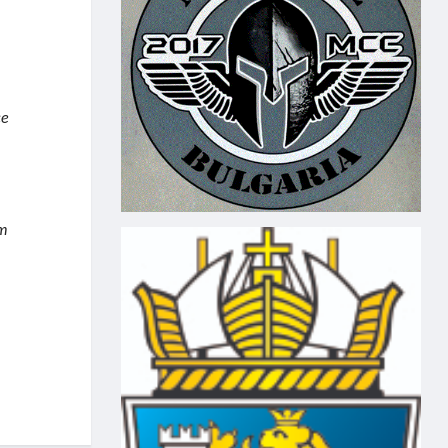
се
ст