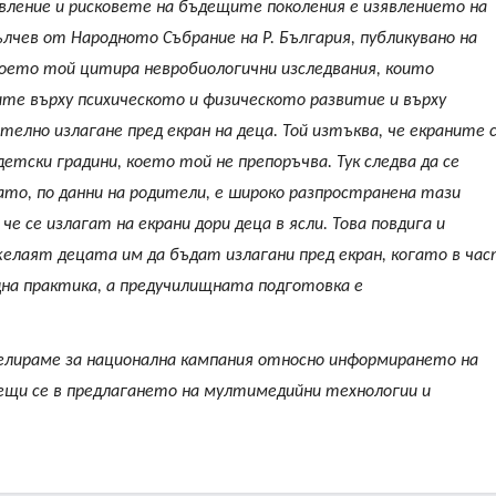
вление и рисковете на бъдещите поколения е изявлението на
чев от Народното Събрание на Р. България, публикувано на
 в което той цитира невробиологични изследвания, които
те върху психическото и физическото развитие и върху
елно излагане пред екран на деца. Той изтъква, че екраните 
етски градини, което той не препоръчва. Тук следва да се
ато, по данни на родители, е широко разпространена тази
е се излагат на екрани дори деца в ясли. Това повдига и
 желаят децата им да бъдат излагани пред екран, когато в ча
на практика, а предучилищната подготовка е
елираме за национална кампания относно информирането на
ещи се в предлагането на мултимедийни технологии и