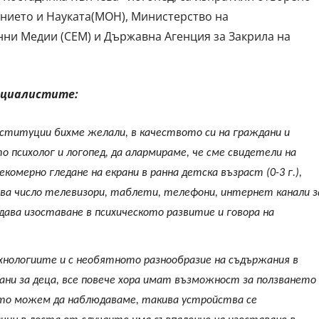
нието и Науката(МОН), Министерство на
нни Медии (СЕМ) и Държавна Агенция за Закрила на
ециалистите:
ституции бихме желали, в качеството си на граждани и
 психолог и логопед, да алармираме, че сме свидетели на
екомерно гледане на екрани в ранна детска възраст (0-3 г.),
ва число телевизори, таблети, телефони, интернет канали з
дава изоставане в психическото развитие и говора на
нологиите и с необятното разнообразие на съдържания в
и за деца, все повече хора имат възможност за ползването
ито можем да наблюдаваме, такива устройства се