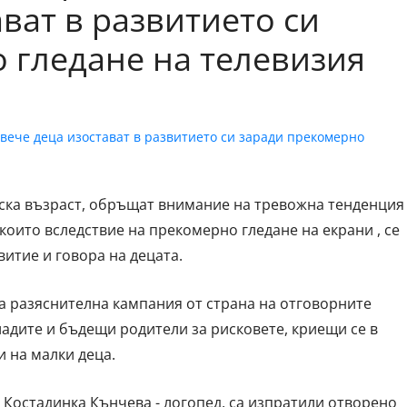
ват в развитието си
 гледане на телевизия
тска възраст, обръщат внимание на тревожна тенденция
оито вследствие на прекомерно гледане на екрани , се
витие и говора на децата.
а разяснителна кампания от страна на отговорните
дите и бъдещи родители за рисковете, криещи се в
 на малки деца.
 Костадинка Кънчева - логопед, са изпратили отворено