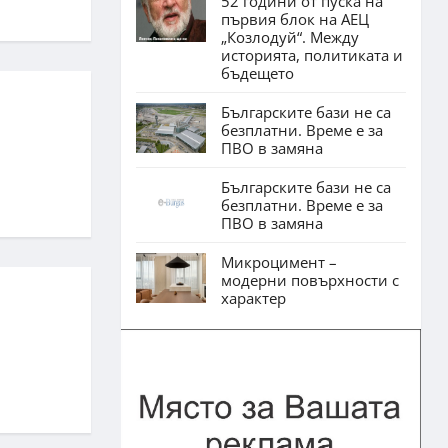
52 години от пуска на
първия блок на АЕЦ
„Козлодуй“. Между
историята, политиката и
бъдещето
Българските бази не са
безплатни. Време е за
ПВО в замяна
Българските бази не са
безплатни. Време е за
ПВО в замяна
Микроцимент –
модерни повърхности с
характер