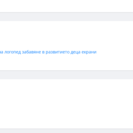
ва
логопед
забавяне в развитието
деца
екрани