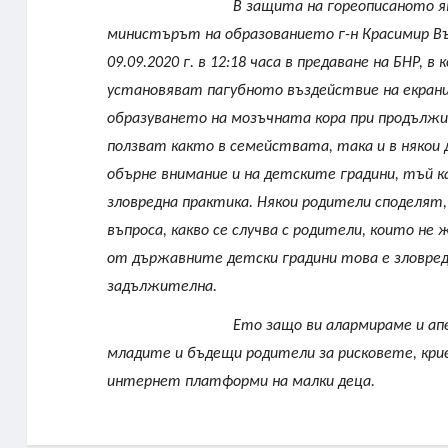
В защита на гореописаното я
министърът на образованието г-н Красимир Въл
09.09.2020 г. в 12:18 часа в предаване на БНР,
установяват пагубното въздействие на екрани
образуването на мозъчната кора при продължит
ползват както в семействата, така и в някои д
обърне внимание и на детските градини, тъй к
зловредна практика. Някои родители споделят, ч
въпроса, какво се случва с родители, които не
от държавните детски градини това е зловред
задължителна.
Ето защо ви алармираме и ап
младите и бъдещи родители за рисковете, кри
интернет платформи на малки деца.