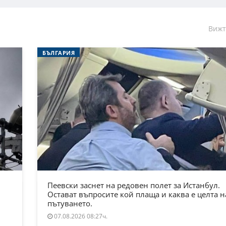
Вижт
БЪЛГАРИЯ
Пеевски заснет на редовен полет за Истанбул.
Остават въпросите кой плаща и каква е целта н
пътуването.
07.08.2026 08:27ч.