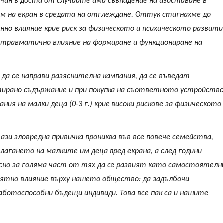
начин в доста от случаите има съвпадение на изоставане в
им на екран в средата на отглеждане. Оттук стигнахме до
анно влияние крие риск за физическото и психическото развити
ва травматично влияние на формиране и функциониране на
 да се направи разяснителна кампания, да се въведат
тирано съдържание и при покупка на съответното устройство
ия на малки деца (0-3 г.) крие високи рискове за физическото
зи зловредна привичка прониква във все повече семейства,
злагането на малките им деца пред екрана, а след години
сно за голяма част от тях да се развият като самостоятелн
риятно влияние върху нашето общество: да задълбочи
работоспособни бъдещи индивиди. Това все пак са и нашите