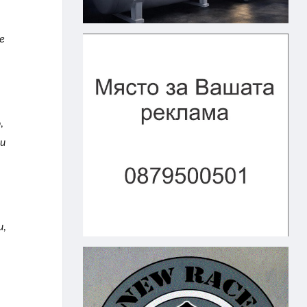
е
,
 и
и,