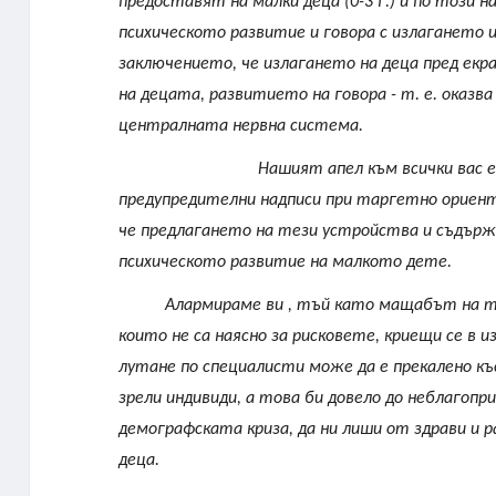
предоставят на малки деца (0-3 г.) и по този 
психическото развитие и говора с излагането 
заключението, че излагането на деца пред екр
на децата, развитието на говора - т. е. оказ
централната нервна система.
Нашият апел към всички вас е
предупредителни надписи при таргетно ориен
че предлагането на тези устройства и съдържан
психическото развитие на малкото дете.
Алармираме ви , тъй като мащабът на та
които не са наясно за рисковете, криещи се в и
лутане по специалисти може да е прекалено къ
зрели индивиди, а това би довело до неблагоп
демографската криза, да ни лиши от здрави и 
деца.