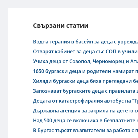
Свързани статии
Водна терапия в басейн за деца с уврежд
Отварят кабинет за деца със СОП в учил
Учиха деца от Созопол, Черноморец и Ати
1650 бургаски деца и родители намират 
Хиляди бургаски деца бяха прегледани б
Запознават бургаските деца с правилата 
Децата от катастрофиралия автобус на "Т
Държавна агенция за закрила на детето с
Над 500 деца се включиха в безплатните 
В Бургас търсят възпитатели за работа с