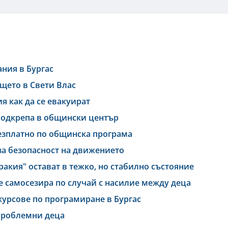
ания в Бургас
ището в Свети Влас
я как да се евакуират
подкрепа в общински център
езплатно по общинска програма
за безопасност на движението
ракия" остават в тежко, но стабилно състояние
е самосезира по случай с насилие между деца
курсове по програмиране в Бургас
 проблемни деца