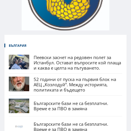
БЪЛГАРИЯ
Пеевски заснет на редовен полет за
Истанбул. Остават въпросите кой плаща
и каква е целта на пътуването.
52 години от пуска на първия блок на
АЕЦ „Козлодуй“. Между историята,
политиката и бъдещето
Българските бази не са безплатни.
Време е за ПВО в замяна
Българските бази не са безплатни.
Време е за ПВО в замяна