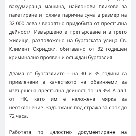
вакуумираща машина, найлонови пликове за
пакетиране и голяма парична сума в размер на
32 000 лева / вероятно придобита от престъпна
дейност/. Извършено е претърсване и в трето
жилище, разположено на бургаската улица Св.
Климент Охридски, обитавано от 32 годишен
криминално проявен и осъждан бургазлия.
Двама от бургазлиите – на 30 и 35 години са
привлечени в качеството на обвиняеми за
извършена престъпна дейност по чл.354 А ал.1
от НК, като им е наложена мярка за
неотклонение Задържане под стража за срок до
72 часа.
Работата по цялостно документиране на