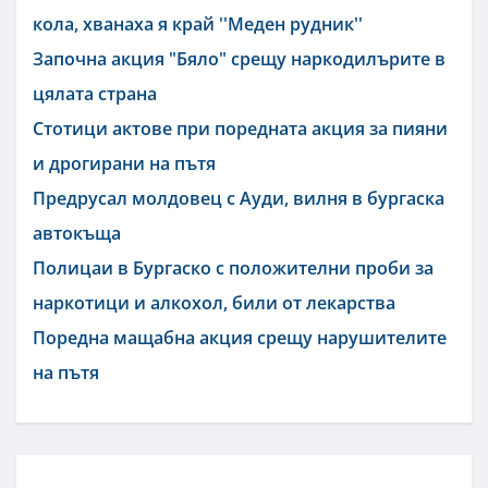
кола, хванаха я край ''Меден рудник''
Започна акция "Бяло" срещу наркодилърите в
цялата страна
Стотици актове при поредната акция за пияни
и дрогирани на пътя
Предрусал молдовец с Ауди, вилня в бургаска
автокъща
Полицаи в Бургаско с положителни проби за
наркотици и алкохол, били от лекарства
Поредна мащабна акция срещу нарушителите
на пътя