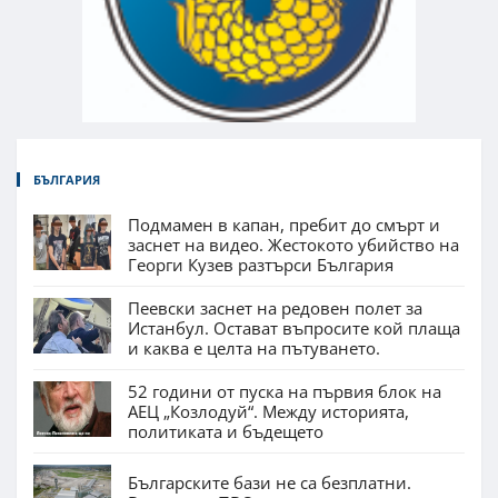
БЪЛГАРИЯ
Подмамен в капан, пребит до смърт и
заснет на видео. Жестокото убийство на
Георги Кузев разтърси България
Пеевски заснет на редовен полет за
Истанбул. Остават въпросите кой плаща
и каква е целта на пътуването.
52 години от пуска на първия блок на
АЕЦ „Козлодуй“. Между историята,
политиката и бъдещето
Българските бази не са безплатни.