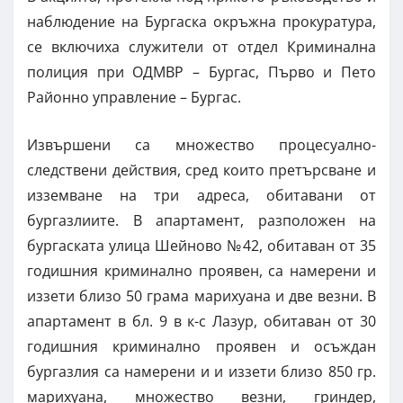
наблюдение на Бургаска окръжна прокуратура,
се включиха служители от отдел Криминална
полиция при ОДМВР – Бургас, Първо и Пето
Районно управление – Бургас.
Извършени са множество процесуално-
следствени действия, сред които претърсване и
изземване на три адреса, обитавани от
бургазлиите. В апартамент, разположен на
бургаската улица Шейново №42, обитаван от 35
годишния криминално проявен, са намерени и
иззети близо 50 грама марихуана и две везни. В
апартамент в бл. 9 в к-с Лазур, обитаван от 30
годишния криминално проявен и осъждан
бургазлия са намерени и и иззети близо 850 гр.
марихуана, множество везни, гриндер,