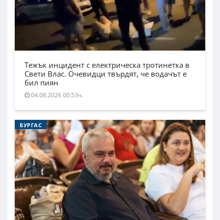
Тежък инцидент с електрическа тротинетка в
Свети Влас. Очевидци твърдят, че водачът е
бил пиян
04.08.2026 00:53ч.
БУРГАС