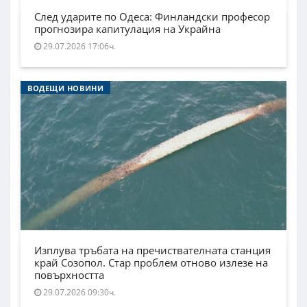
След ударите по Одеса: Финландски професор
прогнозира капитулация на Украйна
29.07.2026 17:06ч.
ВОДЕЩИ НОВИНИ
Изплува тръбата на пречиствателната станция
край Созопол. Стар проблем отново излезе на
повърхността
29.07.2026 09:30ч.