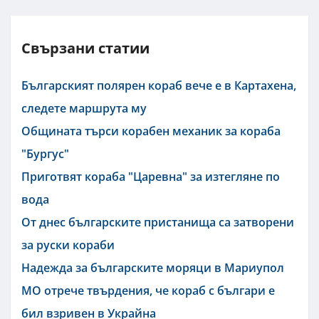
Свързани статии
Българският полярен кораб вече е в Картахена,
следете маршрута му
Общината търси корабен механик за кораба
"Бургус"
Приготвят кораба "Царевна" за изтегляне по
вода
От днес българските пристанища са затворени
за руски кораби
Надежда за българските моряци в Мариупол
МО отрече твърдения, че кораб с българи е
бил взривен в Украйна