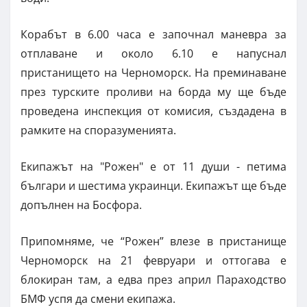
Корабът в 6.00 часа е започнал маневра за
отплаване и около 6.10 е напуснал
пристанището на Черноморск. На преминаване
през турските проливи на борда му ще бъде
проведена инспекция от комисия, създадена в
рамките на споразуменията.
Екипажът на "Рожен" е от 11 души - петима
българи и шестима украинци. Екипажът ще бъде
допълнен на Босфора.
Припомняме, че “Рожен” влезе в пристанище
Черноморск на 21 февруари и оттогава е
блокиран там, а едва през април Параходство
БМФ успя да смени екипажа.