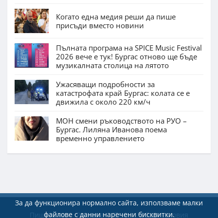
Когато една медия реши да пише
присъди вместо новини
Пълната програма на SPICE Music Festival
2026 вече е тук! Бургас отново ще бъде
музикалната столица на лятото
Ужасяващи подробности за
катастрофата край Бургас: колата се е
движила с около 220 км/ч
МОН смени ръководството на РУО –
Бургас. Лиляна Иванова поема
временно управлението
За да функционира нормално сайта, използваме малки
файлове с данни наречени бисквитки.
Пишете ни
Реклама
Екип
Общи условия